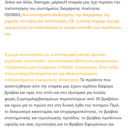
Jinluo και άλλες διάσημες μάρκεςΗ εταιρεία μας έχει περάσει την
πιστοποίηση του συστήματος διαχείρισης ποιότητας
ISO9001,
Δύο συστήματα αξιολόγησης της διαχείρισης της
χημικής σύντηξης και πιστοποίηση CE, η οποία παρέχει ισχυρή
εγγύηση για την ποιότητα και το τεχνικό επίπεδο των προϊόντων
της.
Έχουμε αναγνωριστεί ως ένα επαρχιακό κέντρο έρευνας
μηχανικής τεχνολογίας, μια επαρχιακή ειδικότητα μικρομεσαίων
επιχειρήσεων,μια επιχείρηση επίδειξης πνευματικής ιδιοκτησίας
στην επαρχία Guangdong και μια εθνική επιχείρηση
πλεονεκτήματος πνευματικής ιδιοκτησίας.
Τα προϊόντα που
αναπτύχθηκαν από την εταιρεία μας έχουν κερδίσει διάφορα
βραβεία και τιμές στο σπίτι και στο εξωτερικό για πολλές
φορές,Συμπεριλαμβανομένων περισσότερων από 30 βραβείων
και τιμών για το πρώτο σετ στη δυτική όχθη του ποταμού Περλ,
το διαγωνισμό καινοτομίας και επιχειρηματικότητας, το βραβείο
επιστημονικής και τεχνολογικής προόδου, το βραβείο προϊόντων
υψηλής και νέας τεχνολογίας,και το Βραβείο Εφευρέσεων και