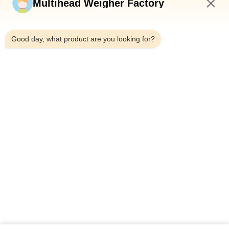
Multihead Weigher Factory
3:20 PM
Good day, what product are you looking for?
Τηλεφώνημα：0086-18923335619
Ηλεκτρονικό：sales@toupack.com
ΣΧΕΤΙΚΆ ΜΕ ΕΜΆΣ
Προφίλ εταιρείας
Επισκεψή εργοστασίου
Έλεγχος ποιότητας
Sitemap