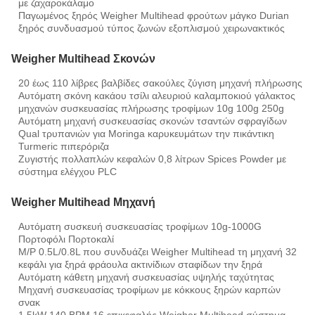
με ζαχαροκάλαμο
Παγωμένος ξηρός Weigher Multihead φρούτων μάγκο Durian
ξηρός συνδυασμού τύπος ζωνών εξοπλισμού χειρωνακτικός
Weigher Multihead Σκονών
20 έως 110 λίβρες βαλβίδες σακούλες ζύγιση μηχανή πλήρωσης
Αυτόματη σκόνη κακάου τσίλι αλευριού καλαμποκιού γάλακτος
μηχανών συσκευασίας πλήρωσης τροφίμων 10g 100g 250g
Αυτόματη μηχανή συσκευασίας σκονών τσαντών σφραγίδων
Qual τρυπανιών για Moringa καρυκευμάτων την πικάντικη
Turmeric πιπερόριζα
Ζυγιστής πολλαπλών κεφαλών 0,8 λίτρων Spices Powder με
σύστημα ελέγχου PLC
Weigher Multihead Μηχανή
Αυτόματη συσκευή συσκευασίας τροφίμων 10g-1000G
Πορτοφόλι Πορτοκαλί
M/P 0.5L/0.8L που συνδυάζει Weigher Multihead τη μηχανή 32
κεφάλι για ξηρά φράουλα ακτινίδιων σταφίδων την ξηρά
Αυτόματη κάθετη μηχανή συσκευασίας υψηλής ταχύτητας
Μηχανή συσκευασίας τροφίμων με κόκκους ξηρών καρπών
σνακ