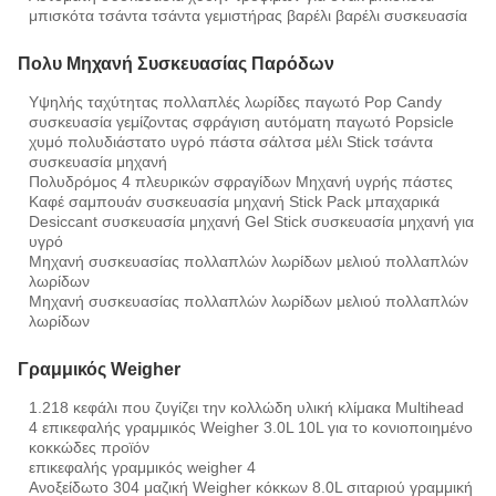
μπισκότα τσάντα τσάντα γεμιστήρας βαρέλι βαρέλι συσκευασία
Πολυ Μηχανή Συσκευασίας Παρόδων
Υψηλής ταχύτητας πολλαπλές λωρίδες παγωτό Pop Candy
συσκευασία γεμίζοντας σφράγιση αυτόματη παγωτό Popsicle
χυμό πολυδιάστατο υγρό πάστα σάλτσα μέλι Stick τσάντα
συσκευασία μηχανή
Πολυδρόμος 4 πλευρικών σφραγίδων Μηχανή υγρής πάστες
Καφέ σαμπουάν συσκευασία μηχανή Stick Pack μπαχαρικά
Desiccant συσκευασία μηχανή Gel Stick συσκευασία μηχανή για
υγρό
Μηχανή συσκευασίας πολλαπλών λωρίδων μελιού πολλαπλών
λωρίδων
Μηχανή συσκευασίας πολλαπλών λωρίδων μελιού πολλαπλών
λωρίδων
Γραμμικός Weigher
1.218 κεφάλι που ζυγίζει την κολλώδη υλική κλίμακα Multihead
4 επικεφαλής γραμμικός Weigher 3.0L 10L για το κονιοποιημένο
κοκκώδες προϊόν
επικεφαλής γραμμικός weigher 4
Ανοξείδωτο 304 μαζική Weigher κόκκων 8.0L σιταριού γραμμική