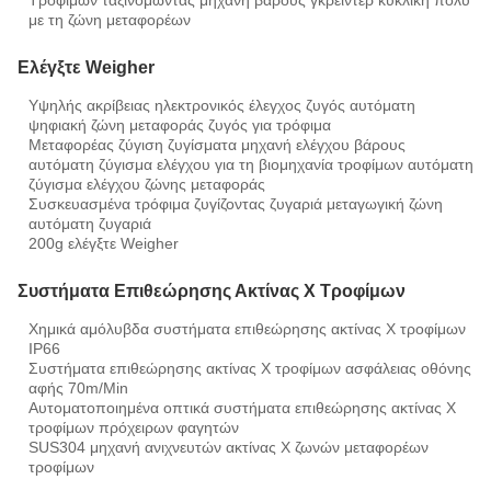
Τροφίμων ταξινομώντας μηχανή βάρους γκρέιντερ κυκλική πολυ
με τη ζώνη μεταφορέων
Ελέγξτε Weigher
Υψηλής ακρίβειας ηλεκτρονικός έλεγχος ζυγός αυτόματη
ψηφιακή ζώνη μεταφοράς ζυγός για τρόφιμα
Μεταφορέας ζύγιση ζυγίσματα μηχανή ελέγχου βάρους
αυτόματη ζύγισμα ελέγχου για τη βιομηχανία τροφίμων αυτόματη
ζύγισμα ελέγχου ζώνης μεταφοράς
Συσκευασμένα τρόφιμα ζυγίζοντας ζυγαριά μεταγωγική ζώνη
αυτόματη ζυγαριά
200g ελέγξτε Weigher
Συστήματα Επιθεώρησης Ακτίνας X Τροφίμων
Χημικά αμόλυβδα συστήματα επιθεώρησης ακτίνας X τροφίμων
IP66
Συστήματα επιθεώρησης ακτίνας X τροφίμων ασφάλειας οθόνης
αφής 70m/Min
Αυτοματοποιημένα οπτικά συστήματα επιθεώρησης ακτίνας X
τροφίμων πρόχειρων φαγητών
SUS304 μηχανή ανιχνευτών ακτίνας X ζωνών μεταφορέων
τροφίμων