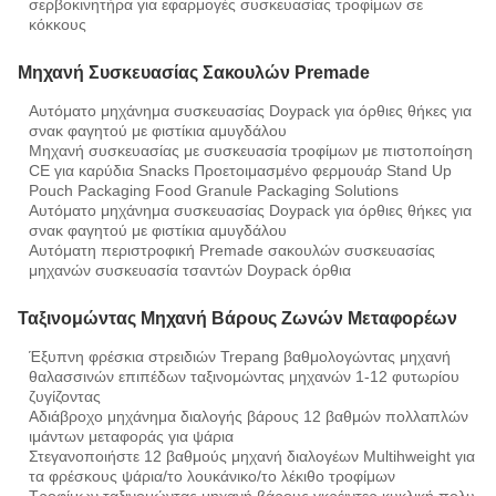
σερβοκινητήρα για εφαρμογές συσκευασίας τροφίμων σε
κόκκους
Μηχανή Συσκευασίας Σακουλών Premade
Αυτόματο μηχάνημα συσκευασίας Doypack για όρθιες θήκες για
σνακ φαγητού με φιστίκια αμυγδάλου
Μηχανή συσκευασίας με συσκευασία τροφίμων με πιστοποίηση
CE για καρύδια Snacks Προετοιμασμένο φερμουάρ Stand Up
Pouch Packaging Food Granule Packaging Solutions
Αυτόματο μηχάνημα συσκευασίας Doypack για όρθιες θήκες για
σνακ φαγητού με φιστίκια αμυγδάλου
Αυτόματη περιστροφική Premade σακουλών συσκευασίας
μηχανών συσκευασία τσαντών Doypack όρθια
Ταξινομώντας Μηχανή Βάρους Ζωνών Μεταφορέων
Έξυπνη φρέσκια στρειδιών Trepang βαθμολογώντας μηχανή
θαλασσινών επιπέδων ταξινομώντας μηχανών 1-12 φυτωρίου
ζυγίζοντας
Αδιάβροχο μηχάνημα διαλογής βάρους 12 βαθμών πολλαπλών
ιμάντων μεταφοράς για ψάρια
Στεγανοποιήστε 12 βαθμούς μηχανή διαλογέων Multihweight για
τα φρέσκους ψάρια/το λουκάνικο/το λέκιθο τροφίμων