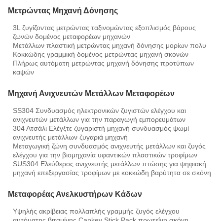
Μετρώντας Μηχανή Δόνησης
3L ζυγίζοντας μετρώντας ταξινομώντας εξοπλισμός βάρους
ζωνών δομένος μεταφορέων μηχανών
Μετάλλων πλαστική μετρώντας μηχανή δόνησης μορίων πολυ
Κοκκώδης γραμμική δομένος μετρώντας μηχανή σκονών
Πλήρως αυτόματη μετρώντας μηχανή δόνησης προτύπων
καψών
Μηχανή Ανιχνευτών Μετάλλων Μεταφορέων
SS304 Συνδυασμός ηλεκτρονικών ζυγιστών ελέγχου και
ανιχνευτών μετάλλων για την παραγωγή εμπορευμάτων
304 Ατσάλι Ελέγξτε ζυγαριστή μηχανή συνδυασμός ψωμί
ανιχνευτής μετάλλων ζυγαριά μηχανή
Μεταγωγική ζώνη συνδυασμός ανιχνευτής μετάλλων και ζυγός
ελέγχου για την βιομηχανία υφαντικών πλαστικών τροφίμων
SUS304 Ελεύθερος ανιχνευτής μετάλλων πτώσης για ψηφιακή
μηχανή επεξεργασίας τροφίμων με κοκκώδη βαρύτητα σε σκόνη
Μεταφορέας Ανελκυστήρων Κάδων
Υψηλής ακρίβειας πολλαπλής γραμμής ζυγός ελέγχου
αυτόματης βιταμίνης Cankey Stick Pack πρωτεΐνη σκόνη