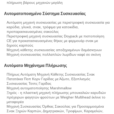
πλήρωση βάρους μηχανών μεγάλη
Αυτοματοποιημένο Σύστημα Συσκευασίας
Αυτόματη μηχανή συσκευασίας με περιστροφική συσκευασία για
καρύδια, γλυκά, σνακ, τρόφιμα για κατοικίδια,
προπαρασκευασμένες σακούλες
Περιστροφική μηχανή συσκευασίας Doypack με πιστοποίηση
CE για προκατασκευασμένες θήκες με φερμουάρ σνακ με
ξηρούς καρπούς
Μηχανή κάθετης συσκευασίας αποξηραμένων δαμάσκηνων
Μηχανή συσκευασίας πολλαπλών λωρίδων καφέ σε σκόνη
Αυτόματο Μηχάνημα Πλήρωσης
Πλήρως Αυτόματη Μηχανή Κάθετης Συσκευασίας Σνακ
Πατατάκια Ποπ Κορν Γαρίδας με Άζωτο, Εξοπλισμός
Συσκευασίας Τσιπς Γαρίδας
Μηχανή αυτοματοποίησης Marshmallow
Ξηρός - η πλαστική μηχανή πλήρωσης μπουκαλιών καρυδιών
πρόχειρων φαγητών φρούτων με Weigher Multihead έκλινε το
μεταφορέα
Μηχανή Συσκευασίας Όρθιας Σακούλας για Προσαρμοσμένα
Σνακ Ξηρών Καρπών, Δημητριακών, Τροφίμων, Καραμελών,