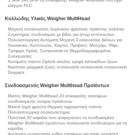
1.5kW 140 BPM 16 επικεφαλής Weigher Multihead σύστημα
ελέγχου PLC
Κολλώδης Υλικός Weigher MultiHead
Μηχανή συσκευασίας λαχανικών φρέσκιας πράσινης σαλάτας
Ζυγιστήρας συνδυασμού με βίδες για ήπαρ κοτόπουλου
Πολυλειτουργική Αυτόματη Μηχανή Συσκευασίας Δίσκων για
Λουκάνικα, Κοτόπουλο, Χοιρινό, Πρόβατο, Μοσχάρι, Ψάρι,
Τρόφιμα, Κρέας, Συσκευασία σε Θερμοδιαμορφωμένες
Συσκευασίες
Αυτόματη τσάντα Ziplock σκύλος τροφή κατοικίδιων ζώων
θεραπεία γραμμική ζυγός συσκευασία συσκευασία συσκευασία
Doypack
Συνδυασμενός Weigher Multihead Προϊόντων
Μικτός Weigher Multihead 20 επικεφαλής τεσσάρων
συνδυασμενός σιτάρια προϊόντων
Μεικτά ξηρά φρούτα Θερμική σφραγιστική τσάντα
Πολυλειτουργικά συσκευαστήρια
Ποσοτικά 32 κεφάλια που αναμιγνύουν τη συνδυασμένη
Weigher Multihead προϊόντων συσκευασία συνδυασμού για τα
καρύδια
Αυτόματη συσκευασία χύδην τροφίμων για σνακ μπισκότα