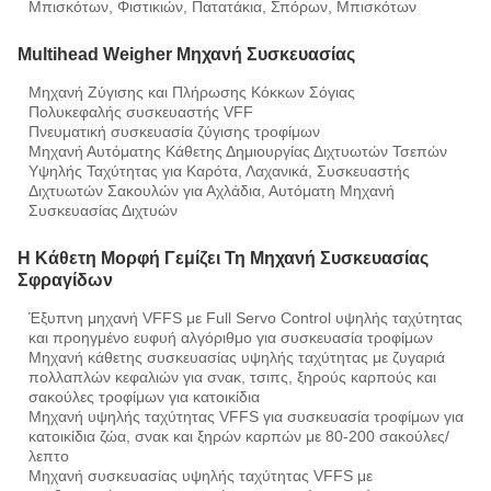
Μπισκότων, Φιστικιών, Πατατάκια, Σπόρων, Μπισκότων
Multihead Weigher Μηχανή Συσκευασίας
Μηχανή Ζύγισης και Πλήρωσης Κόκκων Σόγιας
Πολυκεφαλής συσκευαστής VFF
Πνευματική συσκευασία ζύγισης τροφίμων
Μηχανή Αυτόματης Κάθετης Δημιουργίας Διχτυωτών Τσεπών
Υψηλής Ταχύτητας για Καρότα, Λαχανικά, Συσκευαστής
Διχτυωτών Σακουλών για Αχλάδια, Αυτόματη Μηχανή
Συσκευασίας Διχτυών
Η Κάθετη Μορφή Γεμίζει Τη Μηχανή Συσκευασίας
Σφραγίδων
Έξυπνη μηχανή VFFS με Full Servo Control υψηλής ταχύτητας
και προηγμένο ευφυή αλγόριθμο για συσκευασία τροφίμων
Μηχανή κάθετης συσκευασίας υψηλής ταχύτητας με ζυγαριά
πολλαπλών κεφαλιών για σνακ, τσιπς, ξηρούς καρπούς και
σακούλες τροφίμων για κατοικίδια
Μηχανή υψηλής ταχύτητας VFFS για συσκευασία τροφίμων για
κατοικίδια ζώα, σνακ και ξηρών καρπών με 80-200 σακούλες/
λεπτο
Μηχανή συσκευασίας υψηλής ταχύτητας VFFS με