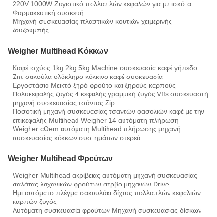
220V 1000W Ζυγιστικό πολλαπλών κεφαλών για μπισκότα
Φαρμακευτική συσκευή
Μηχανή συσκευασίας πλαστικών κουτιών χειμερινής
ζουζουμπής
Weigher Multihead Κόκκων
Καφέ ισχύος 1kg 2kg 5kg Machine συσκευασία καφέ γήπεδο
Ζιπ σακούλα ολόκληρο κόκκινο καφέ συσκευασία
Εργοστάσιο Μεικτό ξηρό φρούτο και ξηρούς καρπούς
Πολυκεφαλής ζυγός 4 κεφαλής γραμμική ζυγός Vffs συσκευαστή
μηχανή συσκευασίας τσάντας Zip
Ποσοτική μηχανή συσκευασίας τσαντών φασολιών καφέ με την
επικεφαλής Multihead Weigher 14 αυτόματη πλήρωση
Weigher cOem αυτόματη Multihead πλήρωσης μηχανή
συσκευασίας κόκκων συστημάτων στερεά
Weigher Multihead Φρούτων
Weigher Multihead ακρίβειας αυτόματη μηχανή συσκευασίας
σαλάτας λαχανικών φρούτων σερβο μηχανών Drive
Ημι αυτόματο πλέγμα σακουλάκι δίχτυς πολλαπλών κεφαλιών
καρπών ζυγός
Αυτόματη συσκευασία φρούτων Μηχανή συσκευασίας δίσκων