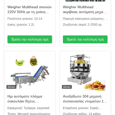
Weigher Multihead σκονών
Weigher Multihead
220V 50Hz με τη χοάνη
ακρίβειας αυτόματη μηχανή
1.2L 90 φορές/το λ.
συσκευασίας σαλάτας
Ποσότητα χοανών: 10-14
Παροχή ηλεκτρικού ρεύματος:
λαχανικών φρούτων σερβο
220V/50Hz
όγκος χοανών: 1.2L
Ζυγίζοντας σειρά: 2-2500 γρ
μηχανών Drive
Βρείτε την καλύτερη τιμή
Βρείτε την καλύτερη τιμή
βίντεο
βίντεο
Ημι αυτόματο πλέγμα
Ανοξείδωτο 304 μηχανή
σακουλάκι δίχτυς
συσκευασίας ντοματών 14
πολλαπλών κεφαλιών
επικεφαλής Weigher
Εφαρμογή: Τρόφιμα, λαχανικά
Επιφάνεια χοανών: Σαφής
καρπών ζυγός
Multihead
χοάνη πιάτων
Τύπος: Μηχανή περιτυλίγματος
Ζυγίζοντας κάδος: 14 κάδοι