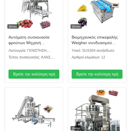
βίντεο
βίντεο
Αυτόματη συσκευασία
Βιομηχανικός επικεφαλής
φρούτων Μηχανή
Weigher συνδυασμού
συσκευασίας δίσκων με
ζωνών 12 επικεφαλής 14
Λειτουργία: ΓΕΝΙΣΤΗΣΗ,
Υλικό: SUS304 ανοξείδωτο
ζαχαροκάλαμο
για τον τύπο μελιτζάνας
Τυλίστρα, Κάλυψη,
Τύπος συσκευασίας: ΚΑΝΣ,
Αριθμοί κλιμάκων: 12
καλαμποκιού γλυκών
Σφραγίσματα, Μετρητές
Καρτόνια, Μπουκάλια
πατατών
Βρείτε την καλύτερη τιμή
Βρείτε την καλύτερη τιμή
βίντεο