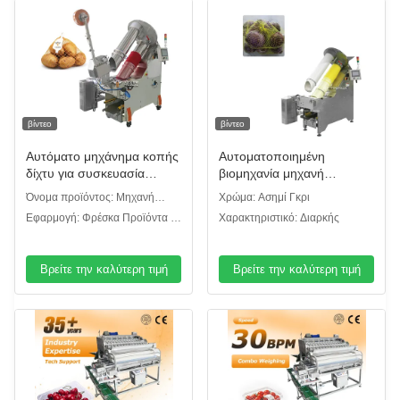
βίντεο
βίντεο
Αυτόματο μηχάνημα κοπής
Αυτοματοποιημένη
δίχτυ για συσκευασία
βιομηχανία μηχανή
δικτυωτών σακουλών
συσκευασίας αλιείας με
Όνομα προϊόντος: Μηχανή
Χρώμα: Ασημί Γκρι
εσπεριδοειδών πατάτας
δίχτυα τσαντών πλέγματος
κοπής διχτυών
Εφαρμογή: Φρέσκα Προϊόντα /
Χαρακτηριστικό: Διαρκής
κρεμμυδιού
συστημάτων συσκευασίας
Φρούτα / Λαχανικά / Ξηροί
για το πορτοκάλι
καρποί Συσκευασία
Βρείτε την καλύτερη τιμή
Βρείτε την καλύτερη τιμή