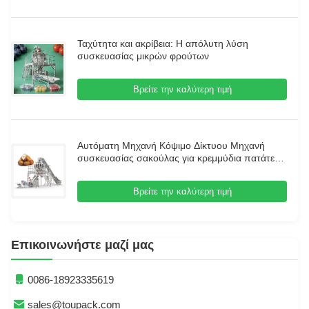
Ταχύτητα και ακρίβεια: Η απόλυτη λύση
συσκευασίας μικρών φρούτων
Βρείτε την καλύτερη τιμή
Αυτόματη Μηχανή Κόψιμο Δίκτυου Μηχανή
συσκευασίας σακούλας για κρεμμύδια πατάτες
Αρτοποιικά Φρούτα Αβοκάντο μήλα Κίβις
ντομάτες και φρέσκα προϊόντα
Βρείτε την καλύτερη τιμή
Επικοινωνήστε μαζί μας
0086-18923335619
sales@toupack.com