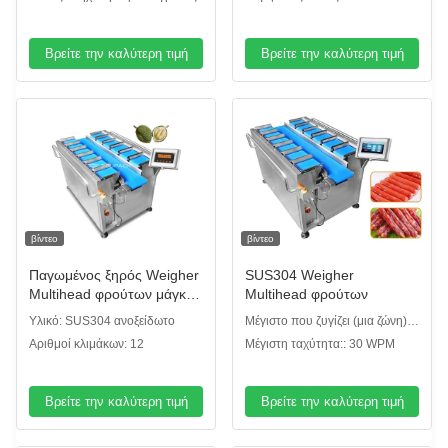
Βρείτε την καλύτερη τιμή
Βρείτε την καλύτερη τιμή
βίντεο
βίντεο
Παγωμένος ξηρός Weigher
SUS304 Weigher
Multihead φρούτων μάγκο
Multihead φρούτων
Durian ξηρός συνδυασμού
Υλικό: SUS304 ανοξείδωτο
Μέγιστο που ζυγίζει (μια ζώνη)::
τύπος ζωνών εξοπλισμού
2000g
Αριθμοί κλιμάκων: 12
Μέγιστη ταχύτητα:: 30 WPM
χειρωνακτικός
Βρείτε την καλύτερη τιμή
Βρείτε την καλύτερη τιμή