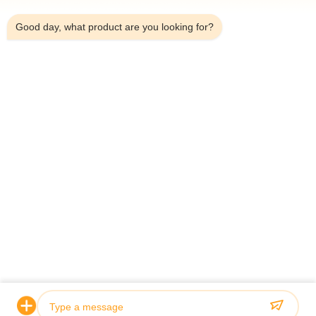
5:55 PM
Good day, what product are you looking for?
Τηλεφώνημα：0086-18923335619
Ηλεκτρονικό：sales@toupack.com
ΣΧΕΤΙΚΆ ΜΕ ΕΜΆΣ
Προφίλ εταιρείας
Επισκεψή εργοστασίου
Έλεγχος ποιότητας
Sitemap
Πολιτική απορρήτου
Κίνα Καλή ποιότητα Ζυγιστής πολλαπλών κεφαλών
Προμηθευτής. 2020-2026 GUANGDONG TOUPACK INTELLIGENT
EQUIPMENT CO., LTD Όλα τα δικαιώματα διατηρούνται.