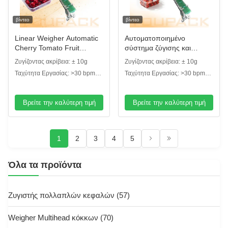
βίντεο
βίντεο
Linear Weigher Automatic
Αυτοματοποιημένο
Cherry Tomato Fruit
σύστημα ζύγισης και
Bickaging Line
συσκευασίας υψηλής
Ζυγίζοντας ακρίβεια: ± 10g
Ζυγίζοντας ακρίβεια: ± 10g
στεγανοποίησης με
απόδοσης για ντοματίνια
Ταχύτητα Εργασίας: >30 bpm
Ταχύτητα Εργασίας: >30 bpm
σύστημα ζύγισης υψηλής
και μικρά φρούτα
(δίσκοι ανά λεπτό)
(δίσκοι ανά λεπτό)
ακρίβειας
Βρείτε την καλύτερη τιμή
Βρείτε την καλύτερη τιμή
1
2
3
4
5
Όλα τα προϊόντα
Ζυγιστής πολλαπλών κεφαλών
(57)
Weigher Multihead κόκκων
(70)