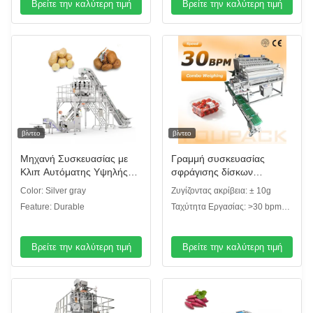
Βρείτε την καλύτερη τιμή
Βρείτε την καλύτερη τιμή
Συσκευασίας Διχτυωτών
Σακουλών
βίντεο
βίντεο
Μηχανή Συσκευασίας με
Γραμμή συσκευασίας
Κλιπ Αυτόματης Υψηλής
σφράγισης δίσκων
Ποιότητας για Δίχτυ
φρούτων | Με Automatic
Color: Silver gray
Ζυγίζοντας ακρίβεια: ± 10g
Καρυδιών, Σκόρδου,
Tray Denester & Fruit
Feature: Durable
Ταχύτητα Εργασίας: >30 bpm
Κρεμμυδιών, Πατάτας,
Linear Weigher
(δίσκοι ανά λεπτό)
Εσπεριδοειδών, Μηχανή
Συσκευασίας με Δίχτυ για
Βρείτε την καλύτερη τιμή
Βρείτε την καλύτερη τιμή
Σοκολατένια Νομίσματα