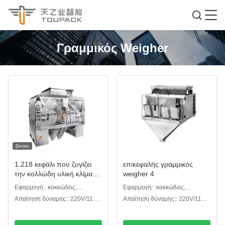
Γραμμικός Weigher
βίντεο
1.218 κεφάλι που ζυγίζει
επικεφαλής γραμμικός
την κολλώδη υλική κλίμακα
weigher 4
Multihead
Εφαρμογή:: κοκκώδεις,
Εφαρμογή:: κοκκώδεις,
κονιοποιημένοι ή άλλοι τύποι
κονιοποιημένοι ή άλλοι τύποι
Απαίτηση δύναμης:: 220V/110V,
Απαίτηση δύναμης:: 220V/110V,
το /50/60HZ/10A
το /50/60HZ/10A