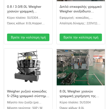
0.8 / 3.0/8.0L Weigher
Διπλό επικεφαλής γραμμικό
χοανών γραμμική
Weigher ανοξείδωτο
χορήγηση της δόσης
συσκευασία 304
Κύριο πλαίσιο: SUS304
Εφαρμογή:: κοκκώδεις,
κλίμακας για το αλατισμένο
συνδυασμού για το μικρό
Weigher χοανών γραμμική
κονιοποιημένοι ή άλλοι τύποι
Όγκος κάδων: 8.0LHopper
Απαίτηση δύναμης:: 220V/110V,
σύστημα ελέγχου σκονών
κόκκο
χορήγηση της δόσης κλίμακας
γραμμική Weigher χορήγηση
το /50/60HZ/10A
MCU ζάχαρης
της δόσης κλίμακας
Βρείτε την καλύτερη τιμή
Βρείτε την καλύτερη τιμή
Weigher ρυζιού κοκκώδες
8.0L Weigher χοανών
5~25kg γραμμικό σύστημα
γραμμική χορήγηση της
ελέγχου μηχανών
δόσης κλίμακας για το άλας
Μέγιστο που ζυγίζει (μια
Κύριο πλαίσιο: SUS304
συσκευασίας MCU
ζάχαρης
χοάνη):: 25kg
Μέγιστη ταχύτητα:: 50P / Μ
Όγκος κάδων: 8.0L