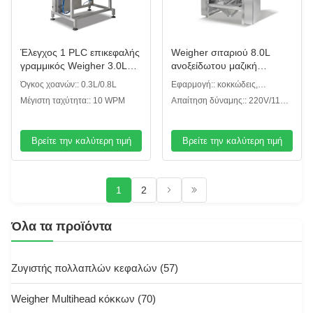
Έλεγχος 1 PLC επικεφαλής
Weigher σιταριού 8.0L
γραμμικός Weigher 3.0L
ανοξείδωτου μαζική
για τα τεμαχισμένα καρότα
γραμμική μηχανή
Όγκος χοανών:: 0.3L/0.8L
Εφαρμογή:: κοκκώδεις,
κονιοποιημένοι ή άλλοι τύποι
Μέγιστη ταχύτητα:: 10 WPM
Απαίτηση δύναμης:: 220V/110V,
το /50/60HZ/10A
Βρείτε την καλύτερη τιμή
Βρείτε την καλύτερη τιμή
1
2
Όλα τα προϊόντα
Ζυγιστής πολλαπλών κεφαλών
(57)
Weigher Multihead κόκκων
(70)