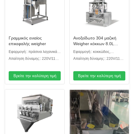
Γραμμικός ενιαίος
Ανοξείδωτο 304 μαζική
επικεφαλής weigher
Weigher κόκκων 8.0L
σιταριού γραμμική
Εφαρμογή:: πράσινα λαχανικά
Εφαρμογή:: κοκκώδεις,
πλήρωση βάρους μηχανών
φρέσκος-περικοπών, κρεμμύδια
κονιοποιημένοι ή άλλοι τύποι
Απαίτηση δύναμης:: 220V/110V,
Απαίτηση δύναμης:: 220V/110V,
μεγάλη
το /50/60HZ/10A
το /50/60HZ/10A
Βρείτε την καλύτερη τιμή
Βρείτε την καλύτερη τιμή