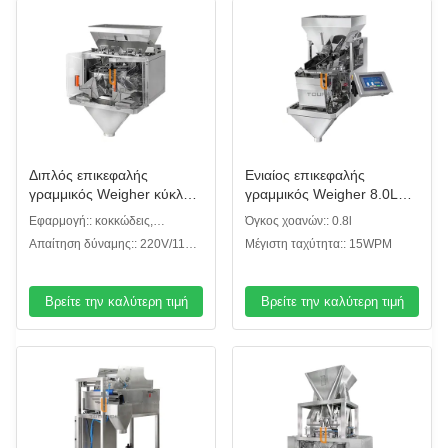
Διπλός επικεφαλής
Ενιαίος επικεφαλής
γραμμικός Weigher κύκλου
γραμμικός Weigher 8.0L
εργασιών 1.0L για κοκκώδη
με» οθόνη αφής χρώματος
Εφαρμογή:: κοκκώδεις,
Όγκος χοανών:: 0.8l
7
κονιοποιημένοι ή άλλοι τύποι
Απαίτηση δύναμης:: 220V/110V,
Μέγιστη ταχύτητα:: 15WPM
το /50/60HZ/10A
Βρείτε την καλύτερη τιμή
Βρείτε την καλύτερη τιμή