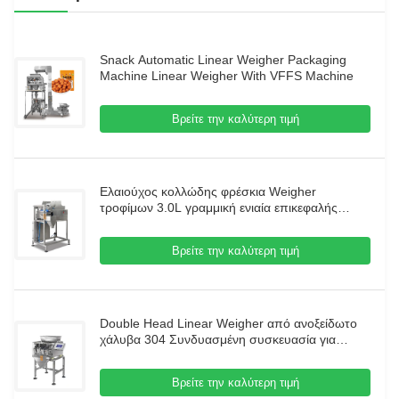
Snack Automatic Linear Weigher Packaging
Machine Linear Weigher With VFFS Machine
Βρείτε την καλύτερη τιμή
Ελαιούχος κολλώδης φρέσκια Weigher
τροφίμων 3.0L γραμμική ενιαία επικεφαλής
μηχανή πλήρωσης κόκκων
Βρείτε την καλύτερη τιμή
Double Head Linear Weigher από ανοξείδωτο
χάλυβα 304 Συνδυασμένη συσκευασία για
μικρούς κόκκους
Βρείτε την καλύτερη τιμή