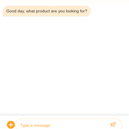
5:42 AM
Good day, what product are you looking for?
Τηλεφώνημα：0086-18923335619
Ηλεκτρονικό：sales@toupack.com
ΣΧΕΤΙΚΆ ΜΕ ΕΜΆΣ
Προφίλ εταιρείας
Επισκεψή εργοστασίου
Έλεγχος ποιότητας
Sitemap
Πολιτική απορρήτου
Κίνα Καλή ποιότητα Ζυγιστής πολλαπλών κεφαλών
Προμηθευτής. 2020-2026 GUANGDONG TOUPACK INTELLIGENT
EQUIPMENT CO., LTD Όλα τα δικαιώματα διατηρούνται.