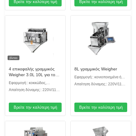
Βρείτε την καλύτερη τιμή
Βρείτε την καλύτερη τιμή
βίντεο
4 επικεφαλής γραμμικός
8L γραμμικός Weigher
Weigher 3.0L 10L για το
Εφαρμογή:: κονιοποιημένα ή
κονιοποιημένο κοκκώδες
Εφαρμογή:: κοκκώδεις,
κανονικά μικρά κοκκώδη
Απαίτηση δύναμης:: 220V/110V,
προϊόν
κονιοποιημένοι ή άλλοι τύποι
προϊόντα
Απαίτηση δύναμης:: 220V/110V,
το /50/60HZ/10A
το /50/60HZ/10A
Βρείτε την καλύτερη τιμή
Βρείτε την καλύτερη τιμή