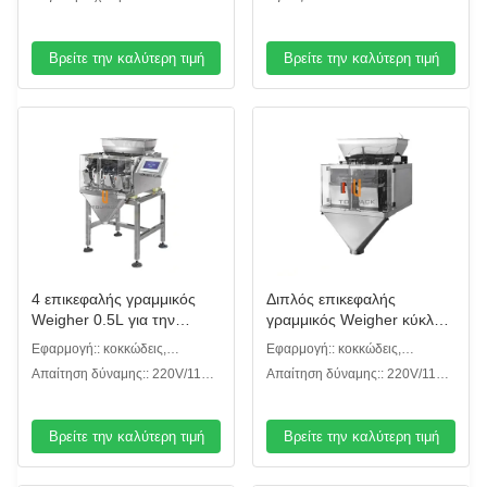
Βρείτε την καλύτερη τιμή
Βρείτε την καλύτερη τιμή
4 επικεφαλής γραμμικός
Διπλός επικεφαλής
Weigher 0.5L για την
γραμμικός Weigher κύκλου
κολλώδη κλίμακα τροφίμων
εργασιών 0.8L για το ρύζι
Εφαρμογή:: κοκκώδεις,
Εφαρμογή:: κοκκώδεις,
ζάχαρης
κονιοποιημένοι ή άλλοι τύποι
κονιοποιημένοι ή άλλοι τύποι
Απαίτηση δύναμης:: 220V/110V,
Απαίτηση δύναμης:: 220V/110V,
το /50/60HZ/10A
το /50/60HZ/10A
Βρείτε την καλύτερη τιμή
Βρείτε την καλύτερη τιμή