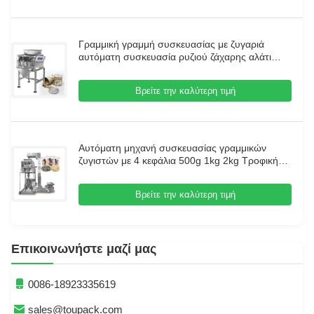
Γραμμική γραμμή συσκευασίας με ζυγαριά
αυτόματη συσκευασία ρυζιού ζάχαρης αλάτι
φασόλι συσκευασία μηχανή κόκκους ζύγιση και
συσκευασία σύστημα
Βρείτε την καλύτερη τιμή
Αυτόματη μηχανή συσκευασίας γραμμικών
ζυγιστών με 4 κεφάλια 500g 1kg 2kg Τροφική
ποιότητα κόλλα Ετικέτες Φόλιου Χαρτί για
φασόλια Σφαιρίδια Ζάχαρη
Βρείτε την καλύτερη τιμή
Επικοινωνήστε μαζί μας
0086-18923335619
sales@toupack.com