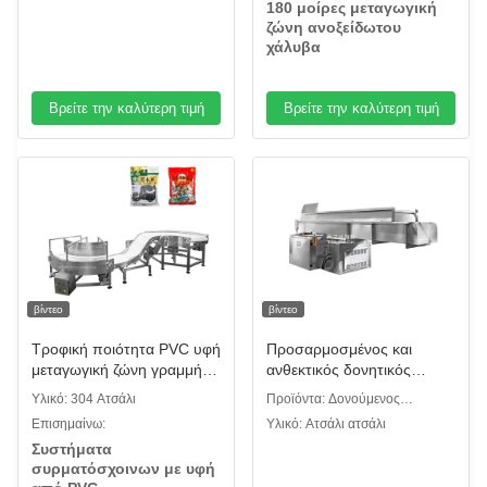
180 μοίρες μεταγωγική
ζώνη ανοξείδωτου
χάλυβα
Βρείτε την καλύτερη τιμή
Βρείτε την καλύτερη τιμή
βίντεο
βίντεο
Τροφική ποιότητα PVC υφή
Προσαρμοσμένος και
μεταγωγική ζώνη γραμμή
ανθεκτικός δονητικός
παραγωγής σακούλες ή
τροφοδότης από
Υλικό: 304 Ατσάλι
Προϊόντα: Δονούμενος
χύδην υλικά σύστημα
ανοξείδωτο χάλυβα 304 με
τροφοδότης
Επισημαίνω:
Υλικό: Ατσάλι ατσάλι
μεταγωγικής ζώνης
μεγάλη χοάνη τροφοδοσίας
Συστήματα
για μεταφορά κόκκων
συρματόσχοινων με υφή