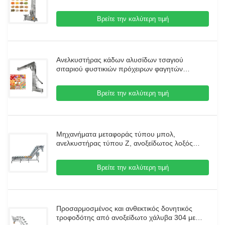
ανελκυστήρων κάδων με τον τροφοδότη
δόνησης
Βρείτε την καλύτερη τιμή
Ανελκυστήρας κάδων αλυσίδων τσαγιού
σιταριού φυστικιών πρόχειρων φαγητών
καραμελών Τ/διπλή έξοδος τύπων Γ/Ζ για τη
μηχανή τροφίμων
Βρείτε την καλύτερη τιμή
Μηχανήματα μεταφοράς τύπου μπολ,
ανελκυστήρας τύπου Z, ανοξείδωτος λοξός
ανελκυστήρας μπολ, μεταφορέας για κρέας,
κατεψυγμένα τρόφιμα
Βρείτε την καλύτερη τιμή
Προσαρμοσμένος και ανθεκτικός δονητικός
τροφοδότης από ανοξείδωτο χάλυβα 304 με