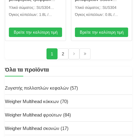
ανελκυστήρων SUS304
ανελκυστήρων κάδων
Υλικό σώματος:: SUS304
Υλικό σώματος:: SUS304
αλυσίδων κάδων τύπων
χορήγησης της δόσης
κάθετος ανελκυστήρας
Όγκος κύπελλων:: 1.8L /
Όγκος κύπελλων:: 0.8L /
ταχύτητας Ζ
τύπων κύπελλων
αλυσίδων κάδων τύπων Ζ
Κάθετος Ζ ανελκυστήρας
1.4L/3L/6L
εξατομικεύσιμος
εξατομικεύσιμη
αλυσίδων κάδων τύπων 3,6 Λ
Βρείτε την καλύτερη τιμή
Βρείτε την καλύτερη τιμή
1
2
Όλα τα προϊόντα
Ζυγιστής πολλαπλών κεφαλών
(57)
Weigher Multihead κόκκων
(70)
Weigher Multihead φρούτων
(84)
Weigher Multihead σκονών
(17)