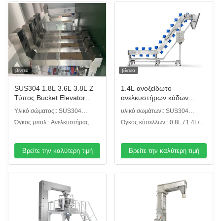
βίντεο
βίντεο
SUS304 1.8L 3.6L 3.8L Z
1.4L ανοξείδωτο
Τύπος Bucket Elevator
ανελκυστήρων κάδων
Μεταφορέας
κύπελλων εύκολο να
Υλικό σώματος:: SUS304
υλικό σωμάτων:: SUS304
Προσαρμοσμένο μέγεθος
καθαρίσει
Vertical Z Type Bucket Chain
ανελκυστήρας τύπων κύπελλων
Όγκος μπολ:: Ανελκυστήρας
Όγκος κύπελλων:: 0.8L / 1.4L/
Elevator
1,8L / 3,6 L Vertical Z Type
ανελκυστήρας τύπων κύπελλων
Bucket Chain Elevator
3L/6L
Βρείτε την καλύτερη τιμή
Βρείτε την καλύτερη τιμή