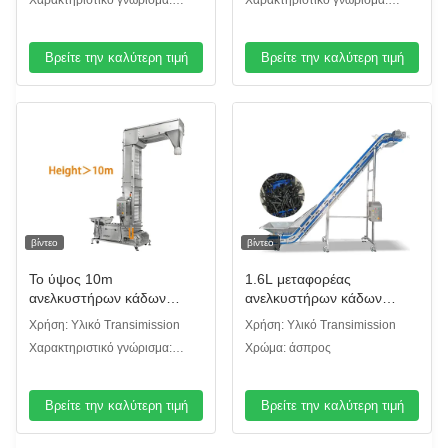
Χαρακτηριστικό γνώρισμα:
Χαρακτηριστικό γνώρισμα:
τύπων μεταβιβάζοντας
Εύκολη καθαρότητα
Εύκολη καθαρότητα
Βρείτε την καλύτερη τιμή
Βρείτε την καλύτερη τιμή
βίντεο
βίντεο
Το ύψος 10m
1.6L μεταφορέας
ανελκυστήρων κάδων
ανελκυστήρων κάδων
μορφής ανοξείδωτου Ζ για
ζωνών βαθμού τροφίμων
Χρήση: Υλικό Transimission
Χρήση: Υλικό Transimission
τα τρόφιμα τσιμπά τη
του Full Auto PP για τα
Χαρακτηριστικό γνώρισμα:
Χρώμα: άσπρος
χημική σκόνη
κάθετα συστήματα
Εύκολη καθαρότητα
μεταφορέων
Βρείτε την καλύτερη τιμή
Βρείτε την καλύτερη τιμή