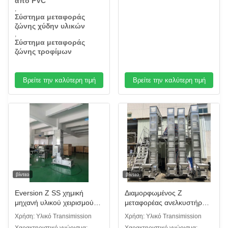
από PVC
,
Σύστημα μεταφοράς
ζώνης χύδην υλικών
,
Σύστημα μεταφοράς
ζώνης τροφίμων
Βρείτε την καλύτερη τιμή
Βρείτε την καλύτερη τιμή
βίντεο
βίντεο
Eversion Ζ SS χημική
Διαμορφωμένος Ζ
μηχανή υλικού χειρισμού
μεταφορέας ανελκυστήρων
μορίων μαζικών σκονών
κάδων για τη μεταφορά
Χρήση: Υλικό Transimission
Χρήση: Υλικό Transimission
ανελκυστήρων κάδων
σκονών φασολιών