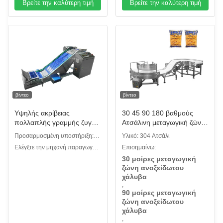
Βρείτε την καλύτερη τιμή
Βρείτε την καλύτερη τιμή
βίντεο
βίντεο
Υψηλής ακρίβειας
30 45 90 180 βαθμούς
πολλαπλής γραμμής ζυγός
Ατσάλινη μεταγωγική ζώνη
ελέγχου αυτόματης
Μεταγωγική ζώνη
Προσαρμοσμένη υποστήριξη:
Υλικό: 304 Ατσάλι
βιταμίνης Cankey Stick
μεταγωγική μηχανή
OEM, ODM
Ελέγξτε την μηχανή παραγωγής
Επισημαίνω:
Pack πρωτεΐνη σκόνη
στροφής ζώνης για
ζυγαριού: Ελέγχου βάρους
30 μοίρες μεταγωγική
ελέγχου ζυγός
διάφορες βιομηχανίες
πολλαπλών λωρίδων
ζώνη ανοξείδωτου
χάλυβα
,
90 μοίρες μεταγωγική
ζώνη ανοξείδωτου
χάλυβα
,