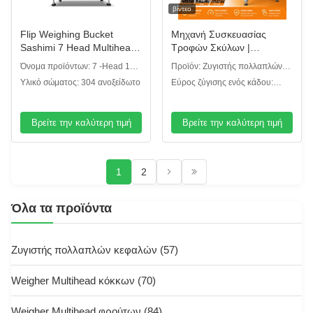
βίντεο
Flip Weighing Bucket
Μηχανή Συσκευασίας
Sashimi 7 Head Multihead
Τροφών Σκύλων |
Weigher for Fresh Aquatic
Εξειδικευμένο
Όνομα προϊόντων: 7 -Head 120
Προϊόν: Ζυγιστής πολλαπλών
Industry
Πολυκεφαλικό Ζυγιστικό για
Flip Type Weighter
κεφαλών για υλικά λωρίδων
Υλικό σώματος: 304 ανοξείδωτο
Εύρος ζύγισης ενός κάδου:
Μακριά Ξερά Κρέατα &
10~1000 γρ
Μασώμενα Μπαστουνάκια
Αντι-Συμφόρησης
Βρείτε την καλύτερη τιμή
Βρείτε την καλύτερη τιμή
1
2
Όλα τα προϊόντα
Ζυγιστής πολλαπλών κεφαλών
(57)
Weigher Multihead κόκκων
(70)
Weigher Multihead φρούτων
(84)