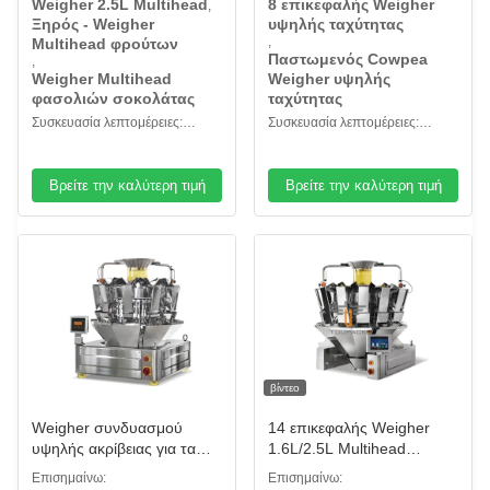
Weigher 2.5L Multihead
8 επικεφαλής Weigher
,
ψάρια
Ξηρός - Weigher
υψηλής ταχύτητας
,
Multihead φρούτων
Παστωμενός Cowpea
,
Weigher Multihead
Weigher υψηλής
φασολιών σοκολάτας
ταχύτητας
Συσκευασία λεπτομέρειες:
Συσκευασία λεπτομέρειες:
ξύλινη θήκη
Ξύλινη περίπτωση
Βρείτε την καλύτερη τιμή
Βρείτε την καλύτερη τιμή
βίντεο
Weigher συνδυασμού
14 επικεφαλής Weigher
υψηλής ακρίβειας για τα
1.6L/2.5L Multihead
πλαστικά Hareware
μηχανή για παγωμένα
Επισημαίνω:
Επισημαίνω: