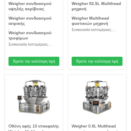
ιατρικής τροφίμων
φυστίκια μπουλεττών
Weigher συνδυασμού
Weigher 02.5L Multihead
κερασιών τα ντομάτες
υψηλής ακρίβειας
μηχανή
,
,
Weigher συνδυασμού
Weigher Multihead
ιατρικής
φυστικιών μηχανή
,
Συσκευασία λεπτομέρειες:
Weigher συνδυασμού
ξύλινη θήκη
τροφίμων
Συσκευασία λεπτομέρειες:
Ξύλινη περίπτωση
Βρείτε την καλύτερη τιμή
Βρείτε την καλύτερη τιμή
Οθόνη αφής 10 επικεφαλής
Weigher 0.8L Multihead