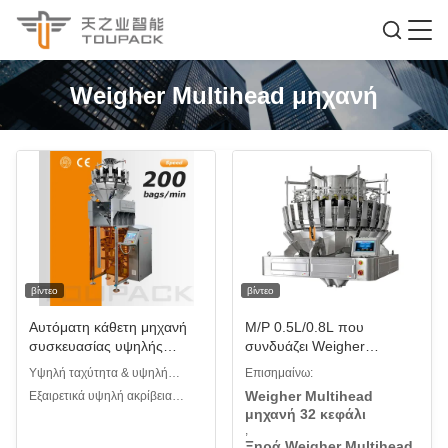
Weigher Multihead μηχανή
βίντεο
βίντεο
Αυτόματη κάθετη μηχανή
M/P 0.5L/0.8L που
συσκευασίας υψηλής
συνδυάζει Weigher
ταχύτητας Μηχανή
Multihead τη μηχανή 32
Υψηλή ταχύτητα & υψηλή
Επισημαίνω:
συσκευασίας τροφίμων με
κεφάλι για ξηρά φράουλα
απόδοση: Ταχύτητα
Weigher Multihead
Εξαιρετικά υψηλή ακρίβεια
κόκκους ξηρών καρπών
ακτινίδιων σταφίδων την
συσκευασίας 20–200 πακέτα/
μηχανή 32 κεφάλι
ζύγισης: Ακρίβεια εντός ±0,2 g,
σνακ
ξηρά
λεπτό, πλήρως αυτόματη
,
μειώνει αποτελεσματικά τα
Ξηρά Weigher Multihead