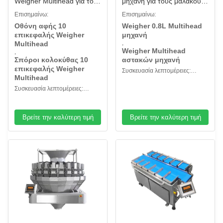
Weigher Multihead για τους
μηχανή για τους μαλακούς
σπόρους κολοκύθας
αστακούς γλυκών φοινικών
Επισημαίνω:
Επισημαίνω:
πυρήνων βιδών ξύλων
ημερομηνίας
Οθόνη αφής 10
Weigher 0.8L Multihead
καρυδιάς
επικεφαλής Weigher
μηχανή
,
Multihead
Weigher Multihead
,
Σπόροι κολοκύθας 10
αστακών μηχανή
επικεφαλής Weigher
Συσκευασία λεπτομέρειες:
Multihead
ξύλινη θήκη
Συσκευασία λεπτομέρειες:
Ξύλινη θήκη
Βρείτε την καλύτερη τιμή
Βρείτε την καλύτερη τιμή