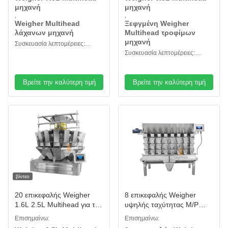
λάχανων σαλάτας
Pet
μηχανή
μηχανή
φασολιών
,
,
Weigher Multihead
Ξεφγμένη Weigher
λάχανων μηχανή
Multihead τροφίμων
μηχανή
Συσκευασία λεπτομέρειες:
Συσκευασία λεπτομέρειες:
ξύλινη θήκη
ξύλινη θήκη
Βρείτε την καλύτερη τιμή
Βρείτε την καλύτερη τιμή
βίντεο
20 επικεφαλής Weigher
8 επικεφαλής Weigher
1.6L 2.5L Multihead για το
υψηλής ταχύτητας M/P
φασόλι σοκολάτας ζάχαρης
1.0L/3.0L για τα
Επισημαίνω:
Επισημαίνω:
QQ ξηρό - φρούτα
παστωμένα Cowpea μικρά