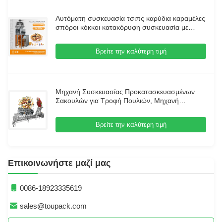
Αυτόματη συσκευασία τσιπς καρύδια καραμέλες
σπόροι κόκκοι κατακόρυφη συσκευασία με
πολυκεφαλής ζυγαστήρα
Βρείτε την καλύτερη τιμή
Μηχανή Συσκευασίας Προκατασκευασμένων
Σακουλών για Τροφή Πουλιών, Μηχανή
Συσκευασίας Τροφής Σκύλων, Τροφής Γάτας,
Πολυλειτουργικός Εξοπλισμός Συσκευασίας
Βρείτε την καλύτερη τιμή
Κόκκων, Μηχανή Ζύγισης Πολλαπλών Κεφαλών
Επικοινωνήστε μαζί μας
0086-18923335619
sales@toupack.com