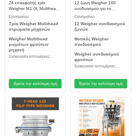
24 επικεφαλής τρία
12 ζώνη Weigher 160
Weigher M1.0L Multihead
συνδυασμού για τα
στρώματα μηχανών για τα
υδρόβια προϊόντα
Επισημαίνω:
Επισημαίνω:
καρύδια αναμιγνύουν ξηρό
λαχανικών φρούτων
Τρία Weigher Multihead
12 Weigher συνδυασμού
- μίγμα φρούτων
στρώματα μηχανών
ζωνών
,
,
Weigher Multihead
Φυτικός Weigher
μιγμάτων φρούτων
συνδυασμού
,
μηχανή
Weigher συνδυασμού
Συσκευασία λεπτομέρειες:
φρούτων
Ξύλινη περίπτωση
Συσκευασία λεπτομέρειες:
Ξύλινη περίπτωση
Βρείτε την καλύτερη τιμή
Βρείτε την καλύτερη τιμή