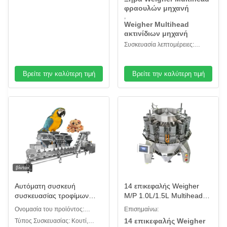
συνεχής λειτουργία.
απόβλητα υλικών.
φραουλών μηχανή
,
Weigher Multihead
ακτινίδιων μηχανή
Συσκευασία λεπτομέρειες:
Ξύλινη περίπτωση
Βρείτε την καλύτερη τιμή
Βρείτε την καλύτερη τιμή
βίντεο
Αυτόματη συσκευή
14 επικεφαλής Weigher
συσκευασίας τροφίμων
M/P 1.0L/1.5L Multihead
10g-1000G Πορτοφόλι
μηχανή για τα ελαιούχα
Ονομασία του προϊόντος:
Επισημαίνω:
Πορτοκαλί
κολλώδη φρέσκα τρόφιμα
γραμμή συσκευασίας μείγματος
14 επικεφαλής Weigher
Τύπος Συσκευασίας: Κουτί,