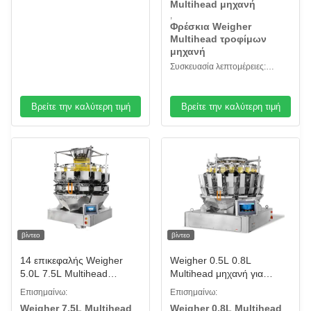
τροφής παπαγάλων
Multihead μηχανή
τσάντα, τσάντα
,
Φρέσκια Weigher
Multihead τροφίμων
μηχανή
Συσκευασία λεπτομέρειες:
Ξύλινη περίπτωση
Βρείτε την καλύτερη τιμή
Βρείτε την καλύτερη τιμή
βίντεο
βίντεο
14 επικεφαλής Weigher
Weigher 0.5L 0.8L
5.0L 7.5L Multihead
Multihead μηχανή για
μηχανή για τα πράσινα
ξεφγμένο μπισκότο
Επισημαίνω:
Επισημαίνω:
απορρίματα γατών
τροφίμων σταφίδων το η
Weigher 7.5L Multihead
Weigher 0.8L Multihead