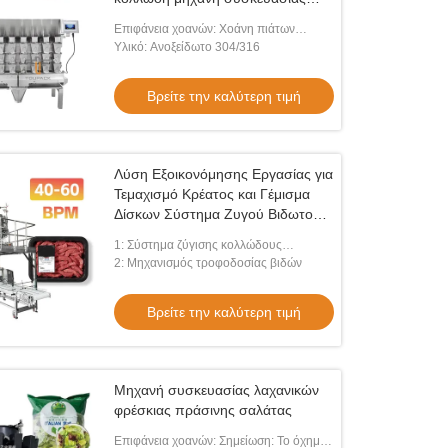
κρέατος τροφίμων
Επιφάνεια χοανών: Χοάνη πιάτων
λακκακιών
Υλικό: Ανοξείδωτο 304/316
Βρείτε την καλύτερη τιμή
Λύση Εξοικονόμησης Εργασίας για
Τεμαχισμό Κρέατος και Γέμισμα
Δίσκων Σύστημα Ζυγού Βιδωτού
Τύπου 60 BPM για Μαριναρισμένα
1: Σύστημα ζύγισης κολλώδους
Πουλερικά και Βοδινά
τροφίμων
2: Μηχανισμός τροφοδοσίας βιδών
Βρείτε την καλύτερη τιμή
Μηχανή συσκευασίας λαχανικών
φρέσκιας πράσινης σαλάτας
Επιφάνεια χοανών: Σημείωση: Το όχημα