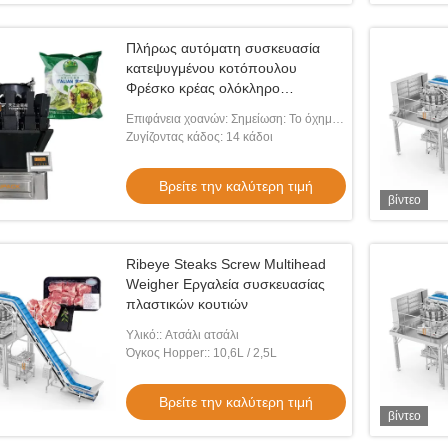
Πλήρως αυτόματη συσκευασία
κατεψυγμένου κοτόπουλου
Φρέσκο κρέας ολόκληρο
κοτόπουλο συσκευασία μηχανή
Επιφάνεια χοανών: Σημείωση: Το όχημα
Αλουμινίου συσκευασία
πρέπει να είναι εξοπλισμένο με ένα
Ζυγίζοντας κάδος: 14 κάδοι
συσκευασία σφραγίσματος
σύστημα που να είναι εξοπλισμένο με ένα
σύστημ
Βρείτε την καλύτερη τιμή
βίντεο
βίντ
βίντεο
σίας κατεψυγμένων
Σειρά συσκευασίας Frozen Chicken
Γραμ
head Weigher για
Nugget με ζυγιστή πολλαπλών κεφαλών
Κρέα
Ribeye Steaks Screw Multihead
εργασίας τροφίμων
και προκατασκευασμένη μηχανή θήκης
Πολυ
Weigher Εργαλεία συσκευασίας
ην καλύτερη τιμή
Βρείτε την καλύτερη τιμή
Τροφ
πλαστικών κουτιών
Πρωτ
Υλικό:: Ατσάλι ατσάλι
Όγκος Hopper:: 10,6L / 2,5L
Βρείτε την καλύτερη τιμή
βίντεο