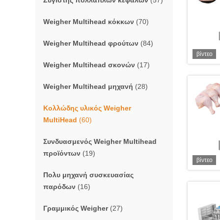
Ζυγιστής πολλαπλών κεφαλών
(57)
Weigher Multihead κόκκων
(70)
Weigher Multihead φρούτων
(84)
βίντεο
Weigher Multihead σκονών
(17)
Weigher Multihead μηχανή
(28)
Κολλώδης υλικός Weigher
MultiHead
(60)
Συνδυασμενός Weigher Multihead
προϊόντων
(19)
βίντεο
Πολυ μηχανή συσκευασίας
παρόδων
(16)
Γραμμικός Weigher
(27)