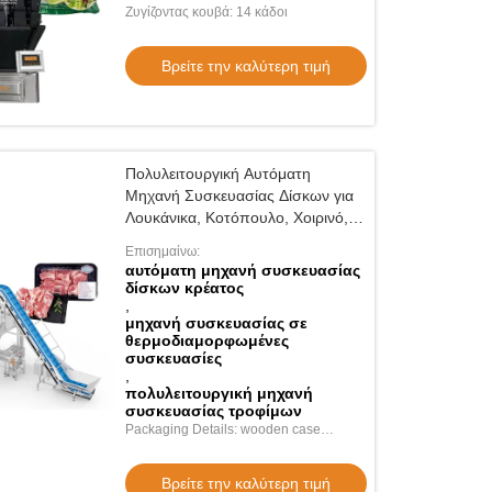
πρέπει να είναι εξοπλισμένο με ένα
Ζυγίζοντας κουβά: 14 κάδοι
σύστημα που να είναι εξοπλισμένο με ένα
σύστημ
Βρείτε την καλύτερη τιμή
Πολυλειτουργική Αυτόματη
Μηχανή Συσκευασίας Δίσκων για
Λουκάνικα, Κοτόπουλο, Χοιρινό,
Πρόβατο, Μοσχάρι, Ψάρι,
Επισημαίνω:
Τρόφιμα, Κρέας, Συσκευασία σε
αυτόματη μηχανή συσκευασίας
Θερμοδιαμορφωμένες
δίσκων κρέατος
Συσκευασίες
,
μηχανή συσκευασίας σε
θερμοδιαμορφωμένες
συσκευασίες
,
πολυλειτουργική μηχανή
συσκευασίας τροφίμων
Packaging Details: wooden case
packaging
Βρείτε την καλύτερη τιμή