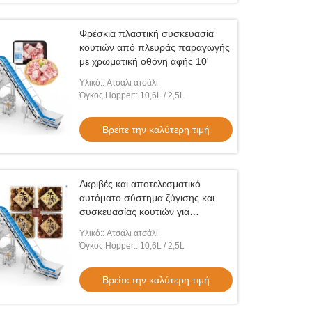
Φρέσκια πλαστική συσκευασία
κουτιών από πλευράς παραγωγής
με χρωματική οθόνη αφής 10'
Υλικό:: Ατσάλι ατσάλι
Όγκος Hopper:: 10,6L / 2,5L
Βρείτε την καλύτερη τιμή
εο
μή Αυτόματης Συσκευασίας
τος Υψηλής Ταχύτητας με
Ακριβές και αποτελεσματικό
κεφαλικό Ζυγιστή Βιδωτής
αυτόματο σύστημα ζύγισης και
Βρείτε την καλύτερη τιμή
οδοσίας για Κολλώδη και Φρέσκα
συσκευασίας κουτιών για
εϊνικά Προϊόντα
μπριζόλες Ribeye
Υλικό:: Ατσάλι ατσάλι
Όγκος Hopper:: 10,6L / 2,5L
Βρείτε την καλύτερη τιμή