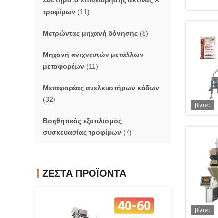
Συστήματα επιθεώρησης ακτίνας X
τροφίμων
(11)
Μετρώντας μηχανή δόνησης
(8)
Μηχανή ανιχνευτών μετάλλων
μεταφορέων
(11)
Μεταφορέας ανελκυστήρων κάδων
(32)
βίντεο
Βοηθητικός εξοπλισμός
συσκευασίας τροφίμων
(7)
ΖΕΣΤΆ ΠΡΟΪΌΝΤΑ
βίντεο