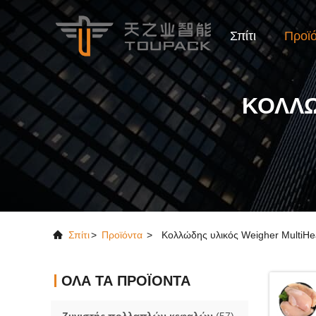
Σπίτι
Προϊ
ΚΟΛΛΏ
Σπίτι
>
Προϊόντα
>
Κολλώδης υλικός Weigher MultiH
ΌΛΑ ΤΑ ΠΡΟΪΌΝΤΑ