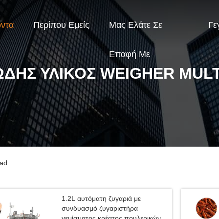
όντα
Περίπου Εμείς
Μας Ελάτε Σε
Γε
Επαφή Με
ΔΗΣ ΥΛΙΚΌΣ WEIGHER MUL
ead
1.2L αυτόματη ζυγαριά με
συνδυασμό ζυγαριστήρα
γεμίσματος κρέατος πουλερικών