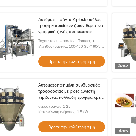
Αυτόματη τσάντα Ziplock σκύλος
τροφή κατοικίδιων ζώων θεραπεία
γραμμική ζυγός συσκευασία
συσκευασία συσκευασία Doypack
Ταχύτητα συσκευασίας:: Τσάντες με
φερμουάρ 5-30 bpm
Μέγεθος τσάντας:: 100-430 ((L) * 80-300
((W) mm
Βρείτε την καλύτερη τιμή
βίντεο
Αυτοματοποιημένη συνδυασμός
τροφοδοσίας με βίδες ζυγιστή
γεμίζοντας κολλώδη τρόφιμα κρέας
σκούρο χρυσό πολυκεφαλής
όγκος χοανών: 1.2L
ζυγιστή
Κατανάλωση ενέργειας: 1.5KW
Βρείτε την καλύτερη τιμή
βίντεο