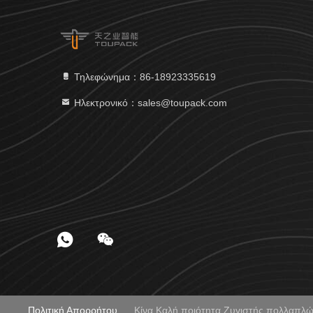
Τηλεφώνημα：86-18923335619
Ηλεκτρονικό：sales@toupack.com
Πολιτική Απορρήτου
Κίνα Καλή ποιότητα Ζυγιστής πολλαπ