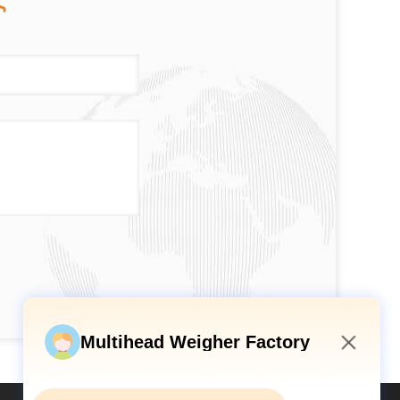
ς
Multihead Weigher Factory
3:56 PM