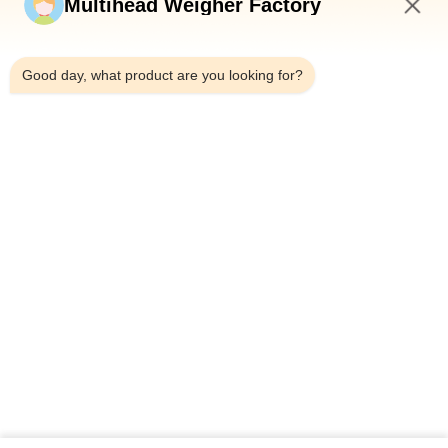
Multihead Weigher Factory
4:28 AM
Good day, what product are you looking for?
Τηλεφώνημα：0086-18923335619
Ηλεκτρονικό：sales@toupack.com
ΣΧΕΤΙΚΆ ΜΕ ΕΜΆΣ
Προφίλ εταιρείας
Επισκεψή εργοστασίου
Έλεγχος ποιότητας
Sitemap