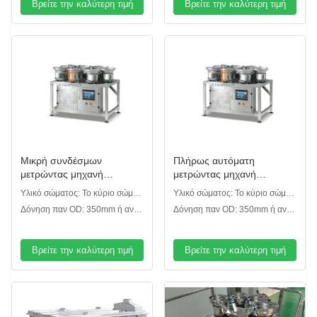
Βρείτε την καλύτερη τιμή
Βρείτε την καλύτερη τιμή
Μικρή συνδέσμων
Πλήρως αυτόματη
μετρώντας μηχανή
μετρώντας μηχανή
δόνησης γόμφων
δόνησης προτύπων καψών
Υλικό σώματος: Το κύριο σώμα
Υλικό σώματος: Το κύριο σώμα
συσκευασίας πλαστική
και η επιφάνεια επαφών είναι
και η επιφάνεια επαφών είναι
Δόνηση παν OD: 350mm ή ανά
Δόνηση παν OD: 350mm ή ανά
SUS304. Η συσκευή δόνησης
SUS304. Η συσκευή δόνησης
απαίτηση του πελάτη
απαίτηση του πελάτη
είναι χυτοσίδηρος.
είναι χυτοσίδηρος.
Βρείτε την καλύτερη τιμή
Βρείτε την καλύτερη τιμή