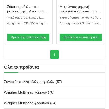
Σύκα καρυδιών που
Μετρώντας μηχανή
μετρούν την ταξινομώντας
συσκευασίας βιδών πιάτων
μηχανή βάρους ζωνών
δόνησης μικρών μορίων
Υλικό σώματος:: SUS304,
Υλικό σώματος: Το κύριο σώμα
δομένος μεταφορέων
χυτοσίδηρος
και η επιφάνεια επαφών είναι
Δόνηση παν OD:: 350mm ή ανά
Δόνηση παν OD: 350mm ή ανά
SUS304. Η συσκευή δόνησης
απαίτηση του πελάτη
απαίτηση του πελάτη
είναι χυτοσίδηρος.
Βρείτε την καλύτερη τιμή
Βρείτε την καλύτερη τιμή
1
Όλα τα προϊόντα
Ζυγιστής πολλαπλών κεφαλών
(57)
Weigher Multihead κόκκων
(70)
Weigher Multihead φρούτων
(84)