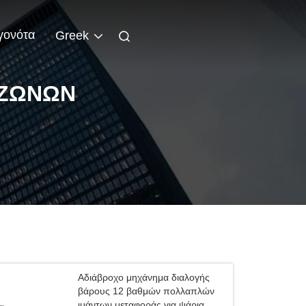
γονότα
Greek
 ΖΩΝΏΝ
Αδιάβροχο μηχάνημα διαλογής
βάρους 12 βαθμών πολλαπλών
ιμάντων μεταφοράς για ψάρια