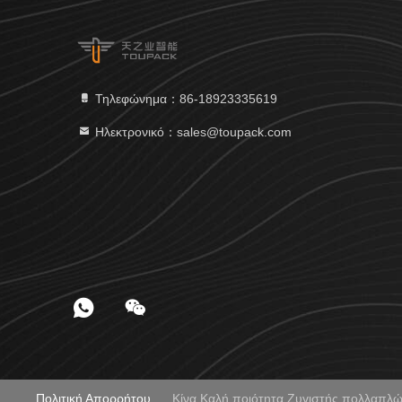
Τηλεφώνημα：86-18923335619
Ηλεκτρονικό：sales@toupack.com
Πολιτική Απορρήτου
Κίνα Καλή ποιότητα Ζυγιστής πολλαπ