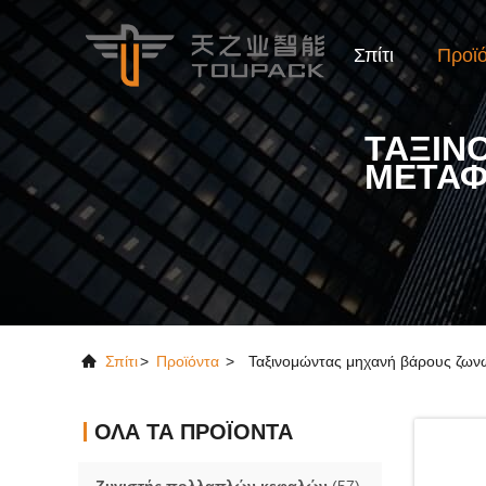
Σπίτι
Προϊ
ΤΑΞΙΝ
ΜΕΤΑ
Σπίτι
>
Προϊόντα
>
Ταξινομώντας μηχανή βάρους ζων
ΌΛΑ ΤΑ ΠΡΟΪΌΝΤΑ