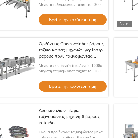
Μέγιστη ταξινομώντας ταχύτητα:: 300
WPM
Βρείτε την καλύτερη τιμή
βίντεο
Οριζόντιος Checkweigher βάρους
ταξινομώντας μηχανών γκρέιντερ
βάρους πολυ ταξινομώντας
έλεγχος PLC
Μέγιστο που ζυγίζει (μια ζώνη):: 1000g
Μέγιστη ταξινομώντας ταχύτητα:: 160
WPM
Βρείτε την καλύτερη τιμή
Δύο καναλιών Tilapia
ταξινομώντας μηχανή 6 βάρους
επίπεδο
Όνομα προϊόντων: Ταξινομώντας μηχανή
βάρους
Ταξινομώντας βαθμός: 6-ισόπεδος