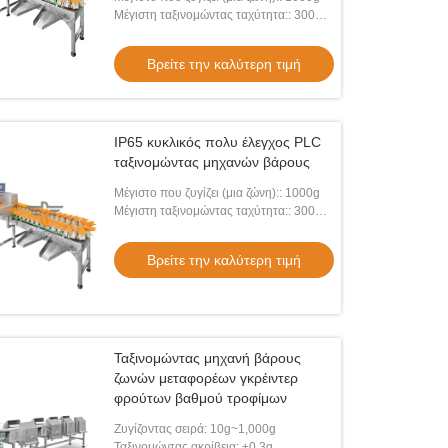
γκρέιντερ κυκλική πολυ με τη ζώνη
Μέγιστη ταξινομώντας ταχύτητα:: 300
μεταφορέων
WPM
Βρείτε την καλύτερη τιμή
IP65 κυκλικός πολυ έλεγχος PLC
ταξινομώντας μηχανών βάρους
Μέγιστο που ζυγίζει (μια ζώνη):: 1000g
Μέγιστη ταξινομώντας ταχύτητα:: 300
WPM
Βρείτε την καλύτερη τιμή
Ταξινομώντας μηχανή βάρους
ζωνών μεταφορέων γκρέιντερ
φρούτων βαθμού τροφίμων
Ζυγίζοντας σειρά: 10g~1,000g
Ταξινομώντας ακρίβεια: ±0.3g