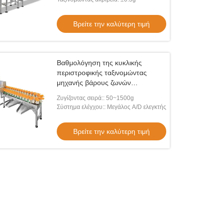
Βρείτε την καλύτερη τιμή
Βαθμολόγηση της κυκλικής
περιστροφικής ταξινομώντας
μηχανής βάρους ζωνών
μεταφορέων
εο
Ζυγίζοντας σειρά:: 50~1500g
Σύστημα ελέγχου:: Μεγάλος A/D ελεγκτής
είδωτο 304 αυτόματη ταξινομώντας
νή μεγέθους για τη βαθμολόγηση
Βρείτε την καλύτερη τιμή
νικών φρούτων μάγκο
Βρείτε την καλύτερη τιμή