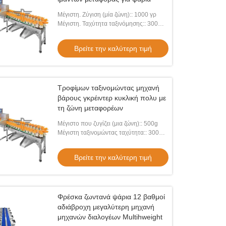
Μέγιστη. Ζύγιση (μία ζώνη):: 1000 γρ
Μέγιστη. Ταχύτητα ταξινόμησης:: 300
WPM
Βρείτε την καλύτερη τιμή
Τροφίμων ταξινομώντας μηχανή
βάρους γκρέιντερ κυκλική πολυ με
τη ζώνη μεταφορέων
Μέγιστο που ζυγίζει (μια ζώνη):: 500g
Μέγιστη ταξινομώντας ταχύτητα:: 300
T/M
Βρείτε την καλύτερη τιμή
Φρέσκα ζωντανά ψάρια 12 βαθμοί
αδιάβροχη μεγαλύτερη μηχανή
μηχανών διαλογέων Multihweight