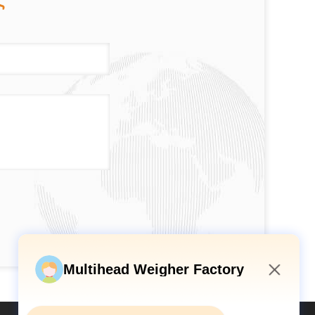
ς
Multihead Weigher Factory
8:45 AM