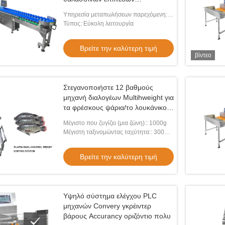
ταξινομώντας μηχανών 1-12
Υπηρεσία μεταπωλήσεων παρεχόμενη:
φυτωρίου ζυγίζοντας
Σε απευθείας σύνδεση υποστήριξη
Τύπος: Εύκολη λειτουργία
Βρείτε την καλύτερη τιμή
βίντεο
Στεγανοποιήστε 12 βαθμούς
μηχανή διαλογέων Multihweight για
τα φρέσκους ψάρια/το λουκάνικο/
το λέκιθο τροφίμων
Μέγιστο που ζυγίζει (μια ζώνη):: 1000g
Μέγιστη ταξινομώντας ταχύτητα:: 300
WPM
Βρείτε την καλύτερη τιμή
Υψηλό σύστημα ελέγχου PLC
μηχανών Convery γκρέιντερ
βάρους Accurancy οριζόντιο πολυ