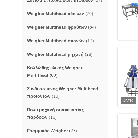
Ζυγιστής πολλαπλών κεφαλών
(57)
Weigher Multihead κόκκων
(70)
Weigher Multihead φρούτων
(84)
Weigher Multihead σκονών
(17)
Weigher Multihead μηχανή
(28)
Κολλώδης υλικός Weigher
MultiHead
(60)
Συνδυασμενός Weigher Multihead
προϊόντων
(19)
βίντεο
Πολυ μηχανή συσκευασίας
παρόδων
(16)
Γραμμικός Weigher
(27)