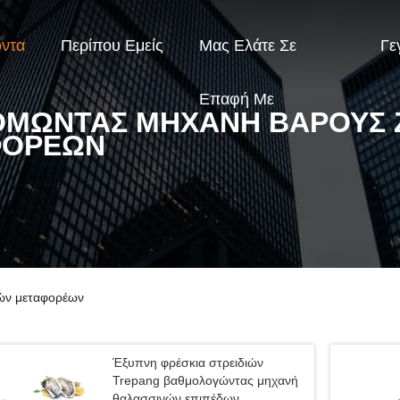
όντα
Περίπου Εμείς
Μας Ελάτε Σε
Γε
Επαφή Με
ΟΜΏΝΤΑΣ ΜΗΧΑΝΉ ΒΆΡΟΥΣ
ΦΟΡΈΩΝ
ών μεταφορέων
Έξυπνη φρέσκια στρειδιών
Trepang βαθμολογώντας μηχανή
θαλασσινών επιπέδων