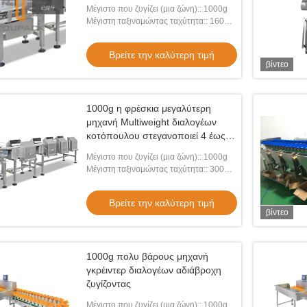
Μέγιστο που ζυγίζει (μια ζώνη):: 1000g
Μέγιστη ταξινομώντας ταχύτητα:: 160
WPM
Βρείτε την καλύτερη τιμή
βίντεο
1000g η φρέσκια μεγαλύτερη
μηχανή Multiweight διαλογέων
κοτόπουλου στεγανοποιεί 4 έως 8
βαθμούς
Μέγιστο που ζυγίζει (μια ζώνη):: 1000g
Μέγιστη ταξινομώντας ταχύτητα:: 300
WPM
Βρείτε την καλύτερη τιμή
βίντεο
1000g πολυ βάρους μηχανή
γκρέιντερ διαλογέων αδιάβροχη
ζυγίζοντας
Μέγιστο που ζυγίζει (μια ζώνη):: 1000g