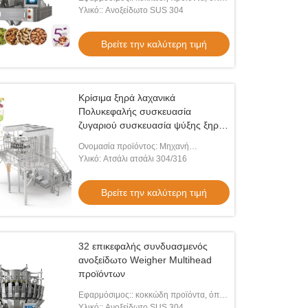
σπόροι πεπονιού
Υλικό:: Ανοξείδωτο SUS 304
Βρείτε την καλύτερη τιμή
Κρίσιμα ξηρά λαχανικά
Πολυκεφαλής συσκευασία
ζυγαριού συσκευασία ψύξης ξηράς
μεικτών φρούτων μάνγκο
Ονομασία προϊόντος: Μηχανή
φράουλες συσκευασία μηχανή
συσκευασίας μικτών αποξηραμένων
Υλικό: Ατσάλι ατσάλι 304/316
φρούτων
Βρείτε την καλύτερη τιμή
32 επικεφαλής συνδυασμενός
ανοξείδωτο Weigher Multihead
προϊόντων
Εφαρμόσιμος:: κοκκώδη προϊόντα, όπως
οι σπόροι πεπονιών
Υλικό:: Ανοξείδωτο SUS 304