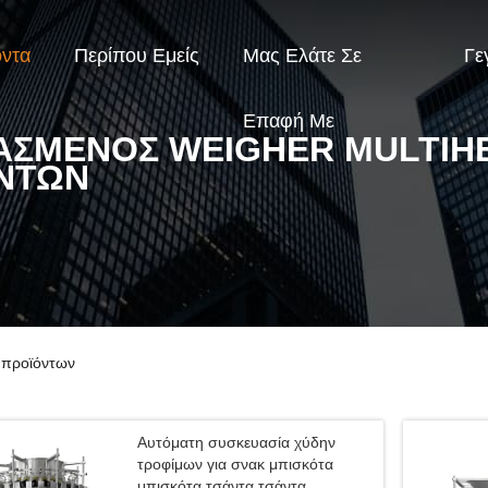
όντα
Περίπου Εμείς
Μας Ελάτε Σε
Γε
Επαφή Με
ΑΣΜΕΝΌΣ WEIGHER MULTIH
ΝΤΩΝ
 προϊόντων
Αυτόματη συσκευασία χύδην
τροφίμων για σνακ μπισκότα
μπισκότα τσάντα τσάντα