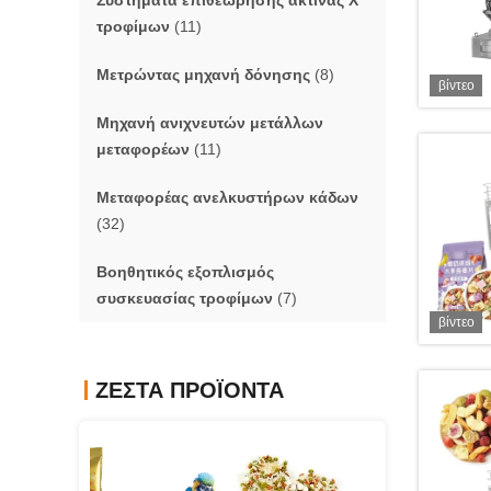
Συστήματα επιθεώρησης ακτίνας X
τροφίμων
(11)
Μετρώντας μηχανή δόνησης
(8)
βίντεο
Μηχανή ανιχνευτών μετάλλων
μεταφορέων
(11)
Μεταφορέας ανελκυστήρων κάδων
(32)
Βοηθητικός εξοπλισμός
συσκευασίας τροφίμων
(7)
βίντεο
ΖΕΣΤΆ ΠΡΟΪΌΝΤΑ