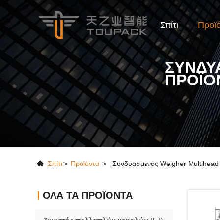
Σπίτι
Προϊ
ΣΥΝΔΥ
ΠΡΟΪΌ
Σπίτι
>
Προϊόντα
>
Συνδυασμενός Weigher Multihead
ΌΛΑ ΤΑ ΠΡΟΪΌΝΤΑ