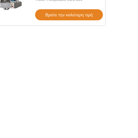
Βρείτε την καλύτερη τιμή
εο
 συσκευασίας ζύγισης μείγματος
απλών συστατικών | 2–14 Υλικά για
ύς καρπούς, αποξηραμένα φρούτα,
Βρείτε την καλύτερη τιμή
ς για κατοικίδια και δημητριακά
των