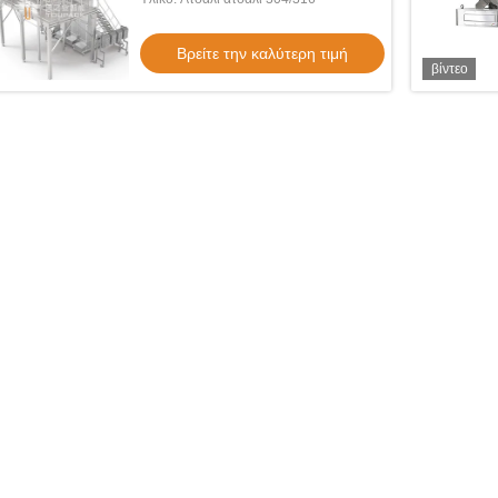
φρούτων
Βρείτε την καλύτερη τιμή
βίντεο
βίντεο
βίντ
 συσκευασίας 4 σε 1
Πώς τα εργοστάσια τροφίμων
Σειρά
 φρούτα, ξηρούς
επιτυγχάνουν ακριβή ανάμειξη 2-14
πολλ
ια cashews, μηχανή
συστατικών με αυτόματα συστήματα
ξηρο
ην καλύτερη τιμή
Βρείτε την καλύτερη τιμή
ακ, μηχανή συσκευασίας
ζύγισης συσκευασίας;
τροφέ
ιστικιών
φρού