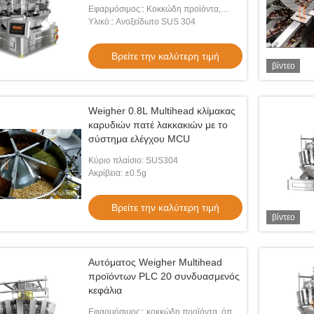
Εφαρμόσιμος:: Κοκκώδη προϊόντα,
όπως οι σπόροι πεπονιών
Υλικό:: Ανοξείδωτο SUS 304
Βρείτε την καλύτερη τιμή
βίντεο
Weigher 0.8L Multihead κλίμακας
καρυδιών πατέ λακκακιών με το
σύστημα ελέγχου MCU
Κύριο πλαίσιο: SUS304
Ακρίβεια: ±0.5g
Βρείτε την καλύτερη τιμή
βίντεο
Αυτόματος Weigher Multihead
προϊόντων PLC 20 συνδυασμενός
κεφάλια
Εφαρμόσιμος:: κοκκώδη προϊόντα, όπως