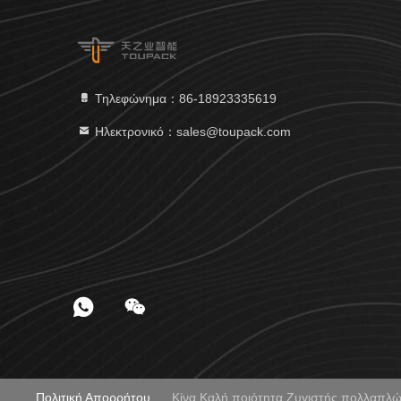
Τηλεφώνημα：86-18923335619
Ηλεκτρονικό：sales@toupack.com
Πολιτική Απορρήτου
Κίνα Καλή ποιότητα Ζυγιστής πολλαπ