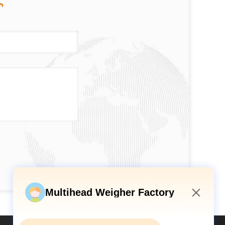
ς
Multihead Weigher Factory
3:26 PM