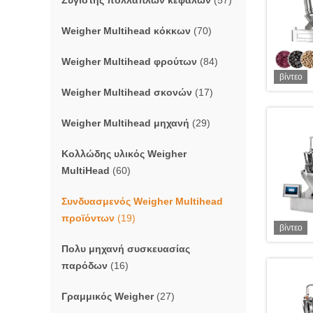
Ζυγιστής πολλαπλών κεφαλών
(57)
Weigher Multihead κόκκων
(70)
Weigher Multihead φρούτων
(84)
βίντεο
Weigher Multihead σκονών
(17)
Weigher Multihead μηχανή
(29)
Κολλώδης υλικός Weigher
MultiHead
(60)
Συνδυασμενός Weigher Multihead
προϊόντων
(19)
βίντεο
Πολυ μηχανή συσκευασίας
παρόδων
(16)
Γραμμικός Weigher
(27)