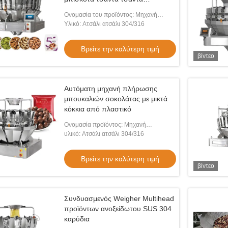
γεμιστήρας βαρέλι βαρέλι
Ονομασία του προϊόντος: Μηχανή
συσκευασία
συσκευασίας σφραγίσματος
Υλικό: Ατσάλι ατσάλι 304/316
Βρείτε την καλύτερη τιμή
βίντεο
Αυτόματη μηχανή πλήρωσης
μπουκαλιών σοκολάτας με μικτά
κόκκια από πλαστικό
Ονομασία προϊόντος: Μηχανή
συσκευασίας σφραγίσματος
υλικό: Ατσάλι ατσάλι 304/316
Βρείτε την καλύτερη τιμή
βίντεο
Συνδυασμενός Weigher Multihead
προϊόντων ανοξείδωτου SUS 304
καρύδια