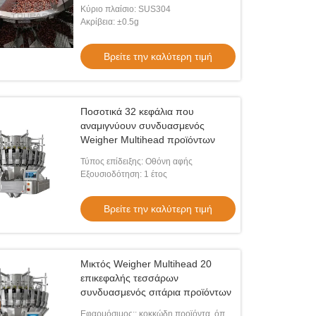
Κύριο πλαίσιο: SUS304
Ακρίβεια: ±0.5g
Βρείτε την καλύτερη τιμή
Ποσοτικά 32 κεφάλια που
αναμιγνύουν συνδυασμενός
Weigher Multihead προϊόντων
Τύπος επίδειξης: Οθόνη αφής
Εξουσιοδότηση: 1 έτος
Βρείτε την καλύτερη τιμή
Μικτός Weigher Multihead 20
επικεφαλής τεσσάρων
συνδυασμενός σιτάρια προϊόντων
Εφαρμόσιμος:: κοκκώδη προϊόντα, όπως