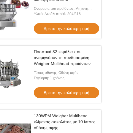
Ονομασία του προϊόντος: Μηχανή
συσκευασίας σφραγίσματος
Υλικό: Ατσάλι ατσάλι 304/316
Βρείτε την καλύτερη τιμή
Ποσοτικά 32 κεφάλια που
αναμιγνύουν τη συνδυασμένη
Weigher Multihead προϊόντων
συσκευασία συνδυασμού για τα
Τύπος οθόνης: Οθόνη αφής
καρύδια
Εγγύηση: 1 χρόνος
Βρείτε την καλύτερη τιμή
130WPM Weigher Multihead
κλίμακας σοκολάτας με 10 ίντσες
οθόνης αφής