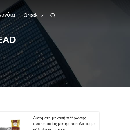
γονότα
Greek
EAD
Αυτόματη μηχανή πλήρωσης
συσκευασίας μικτής σοκολάτας με
κάλυψη και ετικέτα