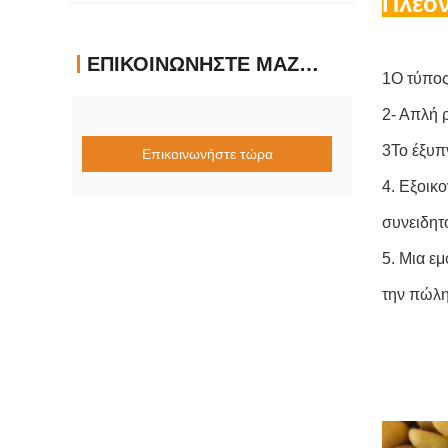
Πλεο
ΕΠΙΚΟΙΝΩΝΉΣΤΕ ΜΑΖΊ ΜΑΣ
1Ο τύπος
2- Απλή 
3Το έξυπ
Επικοινωνήστε τώρα
4. Εξοικο
συνειδητ
5. Μια εμ
την πώλ