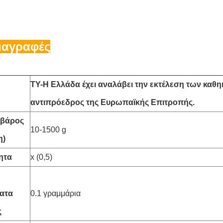
ιαγραφές
TY-
Η Ελλάδα έχει αναλάβει την εκτέλεση των καθ
αντιπρόεδρος της Ευρωπαϊκής Επιτροπής.
 βάρος
10-1500 g
η)
ητα
x (0,5)
ατα
0.1 γραμμάρια
ς