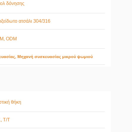
ολ δόνησης
ξείδωτο ατσάλι 304/316
M, ODM
,
ευασίας
Μηχανή συσκευασίας μικρού ψωμιού
τική θήκη
, Τ/Τ