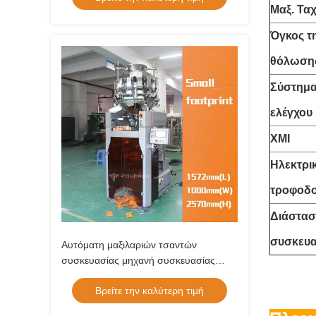
Μαξ. Τα
Σακουλών για Αχλάδια, Αυτόματη
Μηχανή Συσκευασίας Διχτυών
Όγκος τ
θόλωση
Σύστημ
ελέγχου
ΧΜΙ
Ηλεκτρι
τροφοδ
Διάστα
συσκευα
Αυτόματη μαξιλαριών τσαντών
συσκευασίας μηχανή συσκευασίας
τσαντών σφραγίδων τετραγώνων
Βρείτε την καλύτερη τιμή
σπόρων κόκκινων πιπεριών κύβων
βόειου κρέατος μηχανών ξηρά