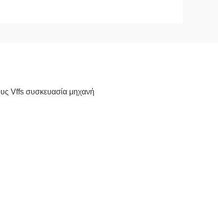
ους Vffs συσκευασία μηχανή