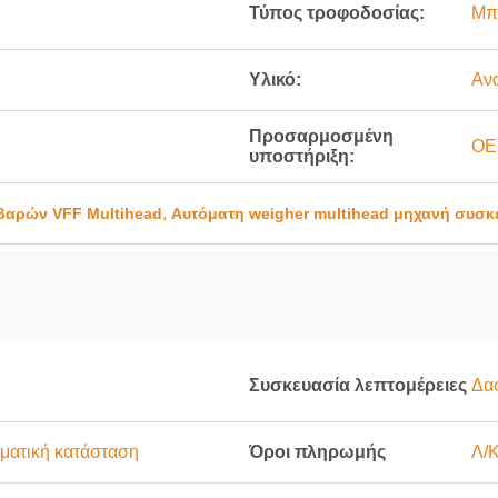
Τύπος τροφοδοσίας:
Μπ
Υλικό:
Ανο
Προσαρμοσμένη
OE
υποστήριξη:
,
βαρών VFF Multihead
Αυτόματη weigher multihead μηχανή συσκ
Συσκευασία λεπτομέρειες
Δασ
ματική κατάσταση
Όροι πληρωμής
Λ/Κ