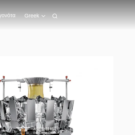
γονότα
Greek