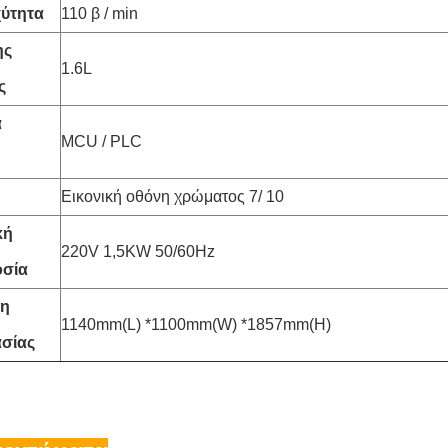
χύτητα
110 β / min
ης
1.6L
ς
α
MCU / PLC
Εικονική οθόνη χρώματος 7/ 10
κή
220V 1,5KW 50/60Hz
οσία
ση
1140mm(L) *1100mm(W) *1857mm(H)
σίας