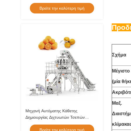
Βρείτε την καλύτερη τιμή
Προδ
Σχήμα
Μέγιστο
(μία θήκ
Ακριβότ
Μαξ.
Μηχανή Αυτόματης Κάθετης
Διαστήμ
Δημιουργίας Διχτυωτών Τσεπών
Υψηλής Ταχύτητας για Καρότα,
κλίμακα
Βρείτε την καλύτερη τιμή
Λαχανικά, Συσκευαστής Διχτυωτών