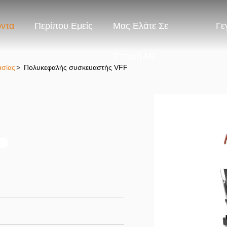
όντα
Περίπου Εμείς
Μας Ελάτε Σε
Γε
Επαφή Με
ασίας
>
Πολυκεφαλής συσκευαστής VFF