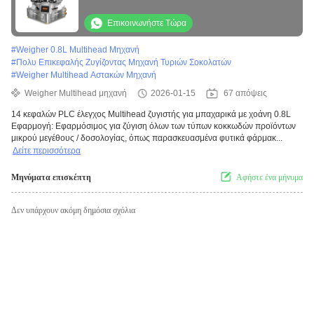
Επικοινωνήστε Τώρα
#
Weigher 0.8L Multihead Μηχανή
#
Πολυ Επικεφαλής Ζυγίζοντας Μηχανή Τυριών Σοκολατών
#
Weigher Multihead Αστακών Μηχανή
Weigher Multihead μηχανή
2026-01-15
67 απόψεις
14 κεφαλών PLC έλεγχος Multihead ζυγιστής για μπαχαρικά με χοάνη 0.8L
Εφαρμογή: Εφαρμόσιμος για ζύγιση όλων των τύπων κοκκωδών προϊόντων
μικρού μεγέθους / δοσολογίας, όπως παρασκευασμένα φυτικά φάρμακ...
Δείτε περισσότερα
Μηνύματα επισκέπτη
Αφήστε ένα μήνυμα
Δεν υπάρχουν ακόμη δημόσια σχόλια