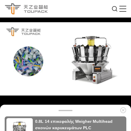
0.8L 14 επικεφαλής Weigher Multihead
σκονών καρυκευμάτων PLC