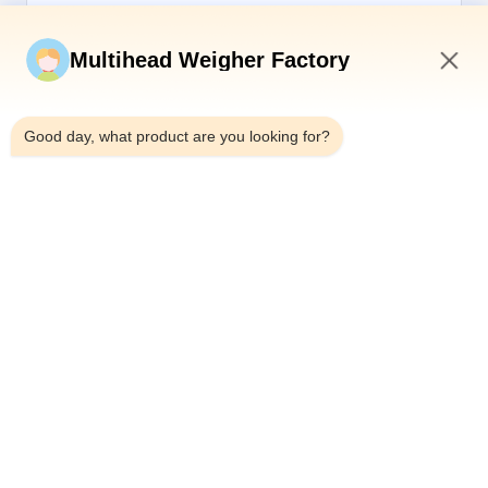
Υποβάλετε τώρα
Multihead Weigher Factory
8:48 AM
Good day, what product are you looking for?
Τηλεφώνημα：0086-18923335619
Ηλεκτρονικό：sales@toupack.com
ΣΧΕΤΙΚΆ ΜΕ ΕΜΆΣ
Προφίλ εταιρείας
Επισκεψή εργοστασίου
Έλεγχος ποιότητας
Sitemap