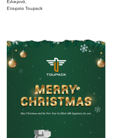
Ειλικρινά,
Εταιρεία Toupack