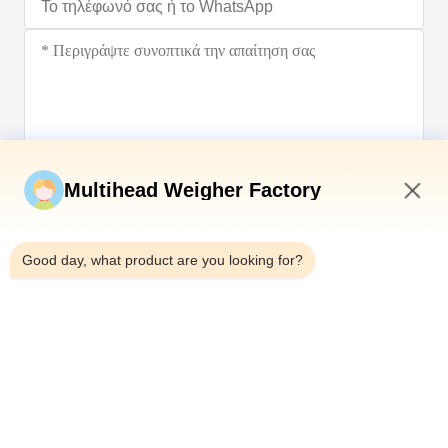
Υποβάλετε τώρα
Multihead Weigher Factory
3:41 AM
Good day, what product are you looking for?
Τηλεφώνημα：0086-18923335619
Ηλεκτρονικό：sales@toupack.com