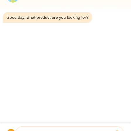
4:57 PM
Good day, what product are you looking for?
Τηλεφώνημα：0086-18923335619
Ηλεκτρονικό：sales@toupack.com
ΣΧΕΤΙΚΆ ΜΕ ΕΜΆΣ
Προφίλ εταιρείας
Επισκεψή εργοστασίου
Έλεγχος ποιότητας
Sitemap
Πολιτική απορρήτου
Κίνα Καλή ποιότητα Ζυγιστής πολλαπλών κεφαλών