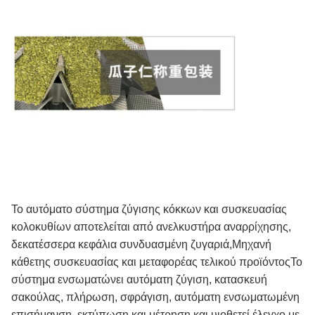
Το αυτόματο σύστημα ζύγισης κόκκων και συσκευασίας
κολοκυθίων αποτελείται από ανελκυστήρα αναρρίχησης,
δεκατέσσερα κεφάλια συνδυασμένη ζυγαριά,Μηχανή
κάθετης συσκευασίας και μεταφορέας τελικού προϊόντοςΤο
σύστημα ενσωματώνει αυτόματη ζύγιση, κατασκευή
σακούλας, πλήρωση, σφράγιση, αυτόματη ενσωματωμένη
επισήμανση, εκτύπωση και μέτρηση και υιοθετεί έλεγχο με