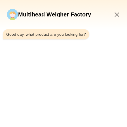
Υποβάλετε τώρα
Multihead Weigher Factory
7:16 PM
Good day, what product are you looking for?
Τηλεφώνημα：0086-18923335619
Ηλεκτρονικό：sales@toupack.com
ΣΧΕΤΙΚΆ ΜΕ ΕΜΆΣ
Προφίλ εταιρείας
Επισκεψή εργοστασίου
Έλεγχος ποιότητας
Sitemap