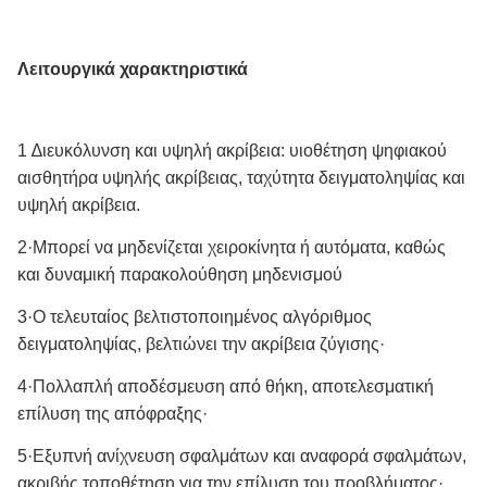
Λειτουργικά χαρακτηριστικά
1 ∆ιευκόλυνση και υψηλή ακρίβεια: υιοθέτηση ψηφιακού
αισθητήρα υψηλής ακρίβειας, ταχύτητα δειγματοληψίας και
υψηλή ακρίβεια.
2·Μπορεί να μηδενίζεται χειροκίνητα ή αυτόματα, καθώς
και δυναμική παρακολούθηση μηδενισμού
3·Ο τελευταίος βελτιστοποιημένος αλγόριθμος
δειγματοληψίας, βελτιώνει την ακρίβεια ζύγισης·
4·Πολλαπλή αποδέσμευση από θήκη, αποτελεσματική
επίλυση της απόφραξης·
5·Εξυπνή ανίχνευση σφαλμάτων και αναφορά σφαλμάτων,
ακριβής τοποθέτηση για την επίλυση του προβλήματος·