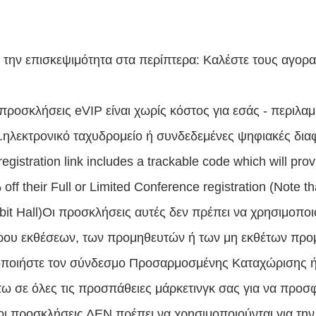
 την επισκεψιμότητα στα περίπτερα: Καλέστε τους αγο
 προσκλήσεις eVIP είναι χωρίς κόστος για εσάς - περιλα
.ηλεκτρονικό ταχυδρομείο ή συνδεδεμένες ψηφιακές διαφη
egistration link includes a trackable code which will pro
ff their Full or Limited Conference registration (Note th
ibit Hall)Οι προσκλήσεις αυτές δεν πρέπει να χρησιμοπο
ρου εκθέσεων, των προμηθευτών ή των μη εκθέτων προ
ποιήστε τον σύνδεσμο Προσαρμοσμένης Καταχώρισης 
ω σε όλες τις προσπάθειες μάρκετινγκ σας για να προσ
 οι προσκλήσεις ΔΕΝ πρέπει να χρησιμοποιούνται για τ