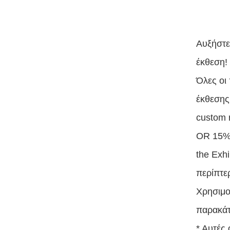
Αυξήστε
έκθεση!
Όλες οι
έκθεσης
custom r
OR 15% o
the Exh
περίπτε
Χρησιμο
παρακάτ
* Αυτές