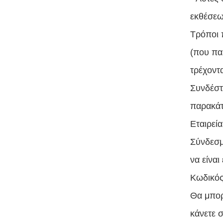
εκθέσεω
Τρόποι 
(που πα
τρέχοντ
Συνδέστ
παρακά
Εταιρεία
Σύνδεσμ
να είναι
Κωδικός
Θα μπορ
κάνετε σ