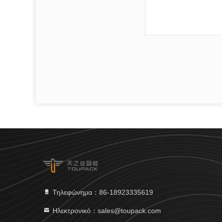
Τηλεφώνημα：86-18923335619
Ηλεκτρονικό：sales@toupack.com