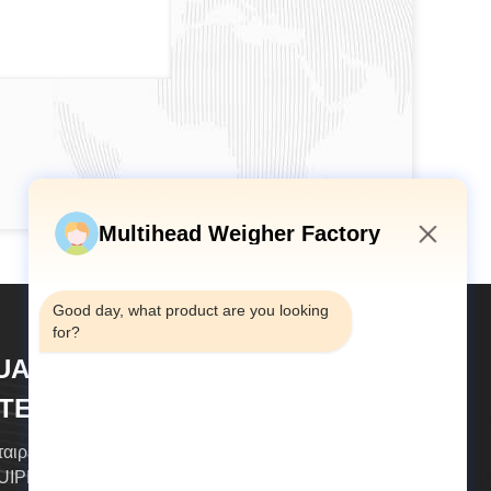
Multihead Weigher Factory
1:36 PM
Good day, what product are you looking 
for?
UANGDONG TOUPACK
NTELLIGENT EQUIPMENT CO.,
TD
εταιρεία GUANGDONG TOUPACK INTELLIGENT
IPMENT CO., LTD. (TOUPACK) ιδρύθηκε το