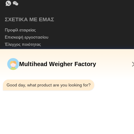
ΣΧΕΤΙΚΆ ΜΕ ΕΜΆΣ
Προφίλ εταιρείας
Επισκεψή εργοστασίου
Έλεγχος ποιότητας
Sitemap
Multihead Weigher Factory
Πολιτική απορρήτου
Κίνα Καλή ποιότητα Ζυγιστής πολλαπλών κεφαλών
3:59 PM
Προμηθευτής. 2020-2026 GUANGDONG TOUPACK INTELLIGENT
EQUIPMENT CO., LTD Όλα τα δικαιώματα διατηρούνται.
Good day, what product are you looking for?