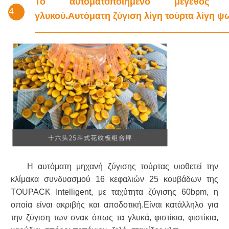
Το αυτοματοποιημένο μέγεθος 
4
γλυκού.
Αυτόματη ζύγιση λίγη τούρτα λίγη ψ
Η αυτόματη μηχανή ζύγισης τούρτας υιοθετεί την
κλίμακα συνδυασμού 16 κεφαλιών 25 κουβάδων της
TOUPACK Intelligent, με ταχύτητα ζύγισης 60bpm, η
οποία είναι ακριβής και αποδοτική.Είναι κατάλληλο για
την ζύγιση των σνακ όπως τα γλυκά, φιστίκια, φιστίκια,