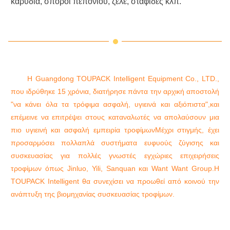
καρύδια, σπόροι πεπόνιου, ζελέ, σταφίδες κλπ.
Η Guangdong TOUPACK Intelligent Equipment Co., LTD.,
που ιδρύθηκε 15 χρόνια, διατήρησε πάντα την αρχική αποστολή
"να κάνει όλα τα τρόφιμα ασφαλή, υγιεινά και αξιόπιστα",και
επέμεινε να επιτρέψει στους καταναλωτές να απολαύσουν μια
πιο υγιεινή και ασφαλή εμπειρία τροφίμωνΜέχρι στιγμής, έχει
προσαρμόσει πολλαπλά συστήματα ευφυούς ζύγισης και
συσκευασίας για πολλές γνωστές εγχώριες επιχειρήσεις
τροφίμων όπως Jinluo, Yili, Sanquan και Want Want Group.Η
TOUPACK Intelligent θα συνεχίσει να προωθεί από κοινού την
ανάπτυξη της βιομηχανίας συσκευασίας τροφίμων.