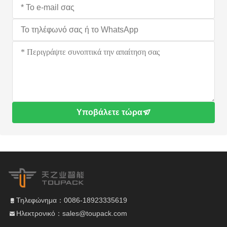
Υποβάλετε τώρα
Τηλεφώνημα：0086-18923335619
Ηλεκτρονικό：sales@toupack.com