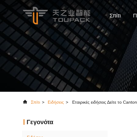
Σπίτι
Π
Σπίτι
>
Ειδήσεις
>
Εταιρικές ειδήσεις Δείτε το Can
Γεγονότα