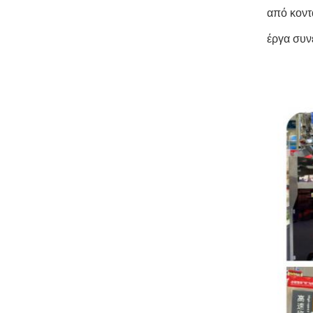
από κοντ
έργα συνε