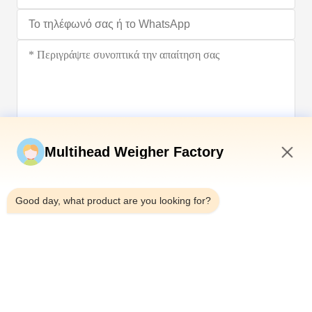
Υποβάλετε τώρα
Multihead Weigher Factory
1:35 PM
Good day, what product are you looking for?
Τηλεφώνημα：0086-18923335619
Ηλεκτρονικό：sales@toupack.com