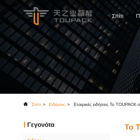
Σπίτι
Π
Σπίτι
>
Ειδήσεις
>
Εταιρικές ειδήσεις Το TOUPACK 
Γεγονότα
Το 