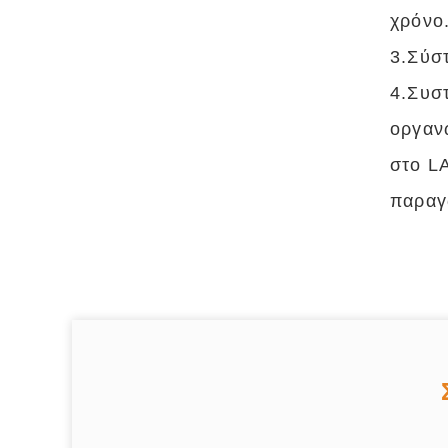
χρόνο
3.Σύσ
4.Συσ
οργαν
στο LA
παραγ