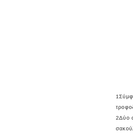
1Σύμφ
τροφο
2Δύο 
σακού