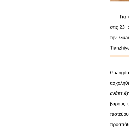
Για
στις 23 
την Gua
Tianzhiye
Guangdon
ασχοληθε
ανάπτυξη
βάρους κ
πιστεύου
προσπάθ