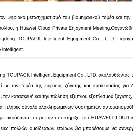
 τον ψηφιακό μετασχηματισμό του βιομηχανικού τομέα και τ
Ιουλίου, η Huawei Cloud Private Enjoyment Meeting,Οργαν
ngdong TOUPACK Intelligent Equipment Co.., LTD., πραγμ
 Intelligent.
g TOUPACK Intelligent Equipment Co., LTD. ακολουθώντας το
ί με τον τομέα της ευφυούς ζύγισης και συσκευασίας για δ
, την κατασκευή και την πώληση έξυπνου εξοπλισμού ζύγισης
αι πλήρες σύνολο ολοκληρωμένων συστημάτων αυτοματισμούΜε
με ακράδαντα ότι με την υποστήριξη του HUAWEI CLOUD κα
ειες πολλών ομοϊδεατών εταίρων,Θα μπορέσουμε να συνεργ