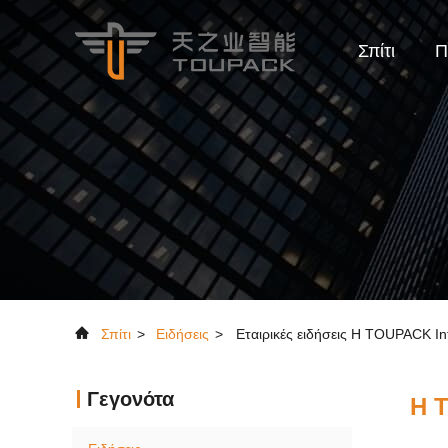
Σπίτι
Π
Σπίτι
>
Ειδήσεις
>
Εταιρικές ειδήσεις Η TOUPACK In
Γεγονότα
Η T