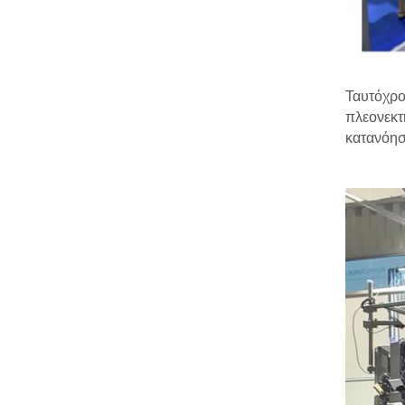
Ταυτόχρο
πλεονεκτ
κατανόησ