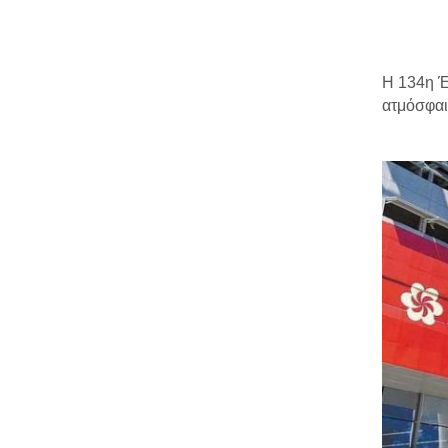
Η 134η Έ
ατμόσφαι