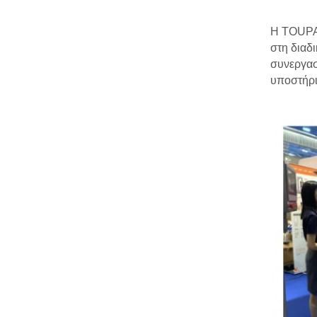
Η TOUPAC
στη διαδ
συνεργασ
υποστήρι