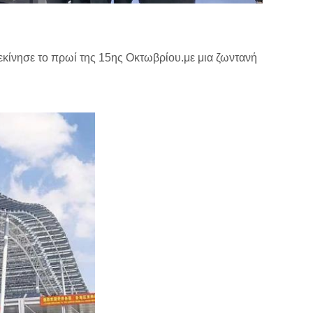
κίνησε το πρωί της 15ης Οκτωβρίου.με μια ζωντανή