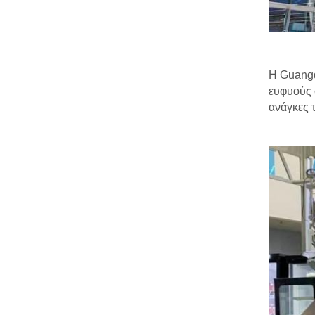
Η Guangd
ευφυούς 
ανάγκες 