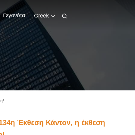
Γεγονότα
Greek
η!
134η Έκθεση Κάντον, η έκθεση
η!