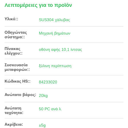
Λεπτομέρειες για το προϊόν
Υλικό::
SUS304 χάλυβας
Οδηγώντας
Μηχανή βημάτων
σύστημα::
Πίνακας
οθόνη αφής 10,1 ίντσας
ελέγχου::
Συσκευασία
ξύλινη περίπτωση
μεταφορών::
Κώδικας HS::
84233020
Ανώτατο βάρος:
20kg
Ανώτατη
50 PC ανά λ.
ταχύτητα:
Ακρίβεια:
±5g