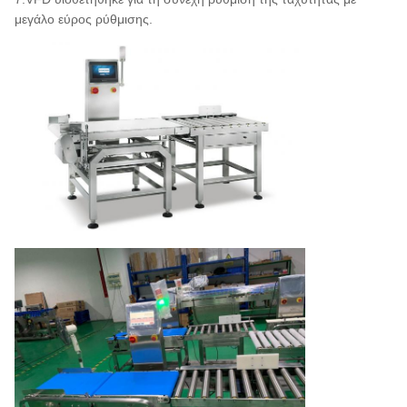
μεγάλο εύρος ρύθμισης.