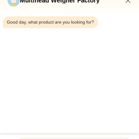
Multihead Weigher Factory
7:57 AM
Good day, what product are you looking for?
Τηλεφώνημα：0086-18923335619
Ηλεκτρονικό：sales@toupack.com
ΣΧΕΤΙΚΆ ΜΕ ΕΜΆΣ
Προφίλ εταιρείας
Επισκεψή εργοστασίου
Έλεγχος ποιότητας
Sitemap