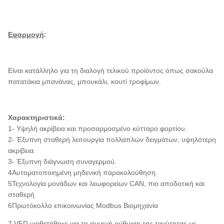
Εφαρμογή
:
Είναι κατάλληλο για τη διαλογή τελικού προϊόντος όπως σακούλα
πατατάκια μπανάνας, μπουκάλι, κουτί τροφίμων.
Χαρακτηριστικά:
1- Υψηλή ακρίβεια και προσαρμοσμένο κύτταρο φορτίου.
2- Έξυπνη σταθερή λειτουργία πολλαπλών δειγμάτων, υψηλότερη
ακρίβεια.
3- Έξυπνη διάγνωση συναγερμού.
4Αυτοματοποιημένη μηδενική παρακολούθηση.
5Τεχνολογία μονάδων και λεωφορείων CAN, πιο αποδοτική και
σταθερή
6Πρωτόκολλο επικοινωνίας Modbus Βιομηχανία
7.VFD υιοθετήθηκε για τη συνεχή ρύθμιση της ταχύτητας με