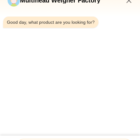
Multihead Weigher Factory
8:36 PM
Good day, what product are you looking for?
Τηλεφώνημα：0086-18923335619
Ηλεκτρονικό：sales@toupack.com
ΣΧΕΤΙΚΆ ΜΕ ΕΜΆΣ
Προφίλ εταιρείας
Επισκεψή εργοστασίου
Έλεγχος ποιότητας
Sitemap