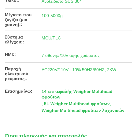
Υλικό::
Ανοξείδωτο SUS 304
Μέγιστο που
100-5000g
ζυγίζει (μια
χοάνη)::
Σύστημα
MCU/PLC
ελέγχου::
HMI::
7 οθόνη»/10» αφής χρώματος
Παροχή
AC220V/110V ±10% 50HZ/60HZ, 2KW
ηλεκτρικού
ρεύματος::
Επισημαίνω:
14 επικεφαλής Weigher Multihead
φρούτων
,
5L Weigher Multihead φρούτων
,
Weigher Multihead φρούτων λαχανικών
Όροι πληρωμής και αποστολής