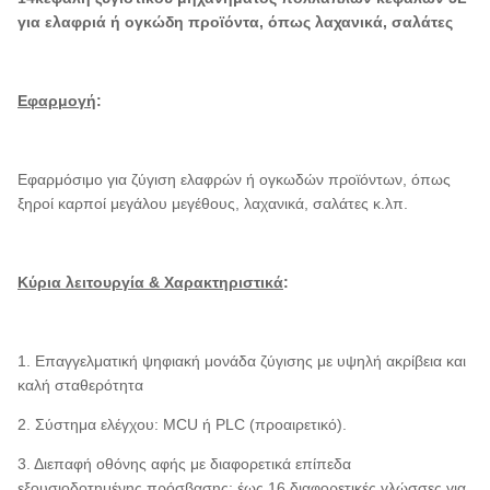
για ελαφριά ή ογκώδη προϊόντα, όπως λαχανικά, σαλάτες
Εφαρμογή
:
Εφαρμόσιμο για ζύγιση ελαφρών ή ογκωδών προϊόντων, όπως
ξηροί καρποί μεγάλου μεγέθους, λαχανικά, σαλάτες κ.λπ.
Κύρια λειτουργία & Χαρακτηριστικά
:
1. Επαγγελματική ψηφιακή μονάδα ζύγισης με υψηλή ακρίβεια και
καλή σταθερότητα
2. Σύστημα ελέγχου: MCU ή PLC (προαιρετικό).
3. Διεπαφή οθόνης αφής με διαφορετικά επίπεδα
εξουσιοδοτημένης πρόσβασης; έως 16 διαφορετικές γλώσσες για