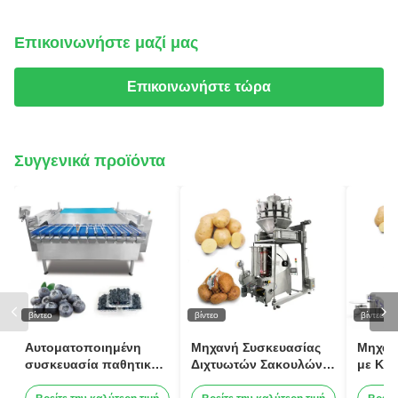
Επικοινωνήστε μαζί μας
Επικοινωνήστε τώρα
Συγγενικά προϊόντα
βίντεο
βίντεο
βίντεο
Αυτοματοποιημένη
Μηχανή Συσκευασίας
Μηχαν
συσκευασία παθητικών
Διχτυωτών Σακουλών
με Κλ
φρούτων Kumquat
Πλήρους Αυτοματισμού
Υψηλής