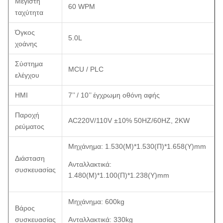
Μέγιστη
60 WPM
ταχύτητα
Όγκος
5.0L
χοάνης
Σύστημα
MCU / PLC
ελέγχου
HMI
7’’ / 10’’ έγχρωμη οθόνη αφής
Παροχή
AC220V/110V ±10% 50HZ/60HZ, 2KW
ρεύματος
Μηχάνημα: 1.530(Μ)*1.530(Π)*1.658(Υ)mm
Διάσταση
Ανταλλακτικά:
συσκευασίας
1.480(Μ)*1.100(Π)*1.238(Υ)mm
Μηχάνημα: 600kg
Βάρος
συσκευασίας
Ανταλλακτικά: 330kg