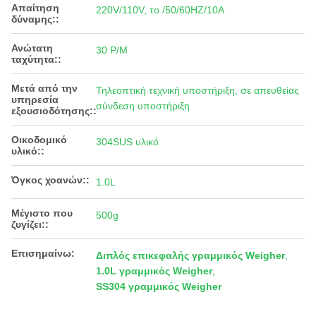
Απαίτηση
220V/110V, το /50/60HZ/10A
δύναμης::
Ανώτατη
30 P/M
ταχύτητα::
Μετά από την
Τηλεοπτική τεχνική υποστήριξη, σε απευθείας
υπηρεσία
σύνδεση υποστήριξη
εξουσιοδότησης::
Οικοδομικό
304SUS υλικό
υλικό::
Όγκος χοανών::
1.0L
Μέγιστο που
500g
ζυγίζει::
Επισημαίνω:
Διπλός επικεφαλής γραμμικός Weigher
,
1.0L γραμμικός Weigher
,
SS304 γραμμικός Weigher