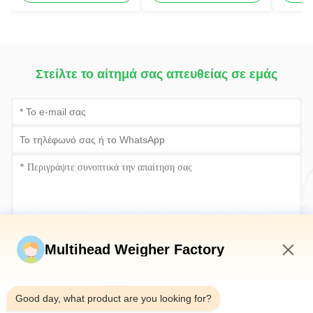
κοκκώ
Στείλτε το αίτημά σας απευθείας σε εμάς
Υποβάλετε τώρα
Multihead Weigher Factory
4:36 PM
Good day, what product are you looking for?