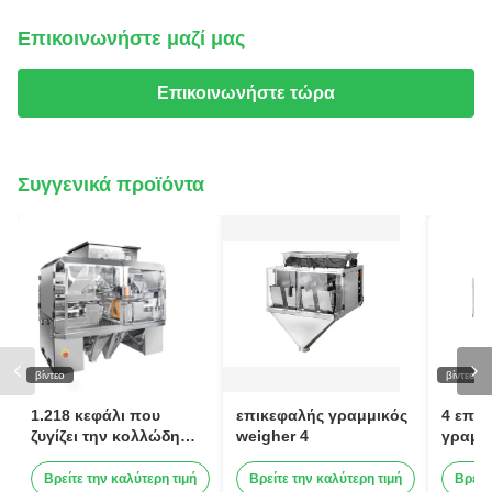
Επικοινωνήστε μαζί μας
Επικοινωνήστε τώρα
Συγγενικά προϊόντα
βίντεο
βίντεο
1.218 κεφάλι που
επικεφαλής γραμμικός
4 επι
ζυγίζει την κολλώδη
weigher 4
γραμμ
υλική κλίμακα
3.0L 1
Multihead
κονιο
Βρείτε την καλύτερη τιμή
Βρείτε την καλύτερη τιμή
Βρείτ